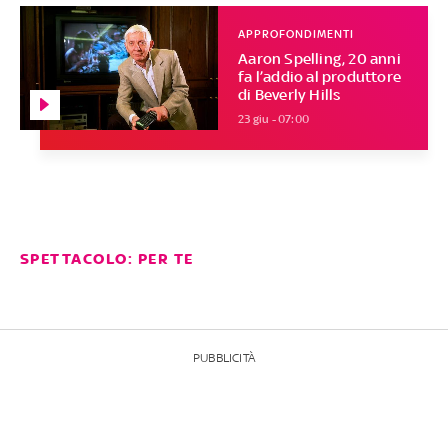
APPROFONDIMENTI
Aaron Spelling, 20 anni
fa l’addio al produttore
di Beverly Hills
23 giu - 07:00
SPETTACOLO: PER TE
PUBBLICITÀ