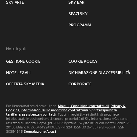
SKY ARTE
SKY BAR
SPAZI SKY
PROGRAMMI
Note legali:
GESTIONE COOKIE
COOKIE POLICY
NOTE LEGALI
DICHIARAZIONE DI ACCESSIBILITÀ
OFFERTA SKY MEDIA
CORPORATE
Per il consumatore clicca qui per i
Moduli, Condizioni contrattuali
,
Privacy &
Cookies
,
informazioni sulle modifiche contrattuali
o per
trasparenza
tariffaria
,
assistenza
e
contatti
. Tutti i marchi Sky e i diritti di proprietà
intellettuale in essi contenuti, sono di proprietà di Sky international AG e sono
utilizzati su licenza. Copyright 2026 Sky Italia - Sky Italia Srl Via Monte Penice, 7 -
20138 Milano P.IVA 04619241005. SkyTG24: ISSN 3035-1537 e SkySport: ISSN
3035-1545.
Segnalazione Abusi