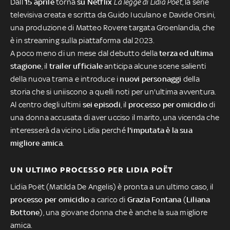
Dall
15 aprile
torna
su Netflix
La legge di Lidia Poët
, la serie
televisiva creata e scritta da Guido Iuculano e Davide Orsini,
una produzione di Matteo Rovere targata Groenlandia, che
è in streaming sulla piattaforma dal 2023.
A poco meno di un mese dal debutto della
terza ed ultima
stagione
, il
trailer ufficiale
anticipa alcune scene salienti
della nuova trama e introduce i
nuovi personaggi
della
storia che si uniiscono a quelli noti per un'ultima avventura.
Al centro degli ultimi
sei episodi
, il
processo per omicidio
di
una donna accusata di aver ucciso il marito, una vicenda che
interesserà da vicino Lidia perché
l'imputata è la sua
migliore amica
.
UN ULTIMO PROCESSO PER LIDIA POËT
Lidia Poët (Matilda De Angelis) è pronta a un ultimo caso, il
processo per omicidio
a carico di
Grazia Fontana
(
Liliana
Bottone
), una giovane donna che è anche la sua migliore
amica.