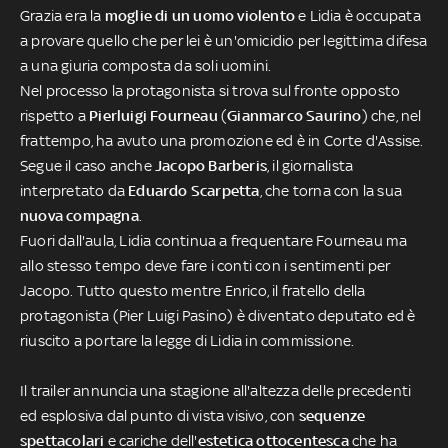
Grazia era la
moglie di un uomo violento
e Lidia è occupata
a provare quello che per lei è un'omicidio per legittima difesa
a una giuria composta da soli uomini.
Nel processo la protagonista si trova sul fronte opposto
rispetto a
Pierluigi Fourneau
(
Gianmarco Saurino
) che, nel
frattempo, ha avuto una promozione ed è in Corte d'Assise.
Segue il caso anche
Jacopo Barberis
, il giornalista
interpretato da
Eduardo Scarpetta
, che torna con la sua
nuova compagna
.
Fuori dall'aula, Lidia continua a frequentare Fourneau ma
allo stesso tempo deve fare i conti con i sentimenti per
Jacopo. Tutto questo mentre Enrico, il fratello della
protagonista (Pier Luigi Pasino) è diventato deputato ed è
riuscito a portare la legge di Lidia in commissione.
Il trailer annuncia una stagione all'altezza delle precedenti
ed esplosiva dal punto di vista visivo, con
sequenze
spettacolari
e cariche dell'
estetica ottocentesca
che ha