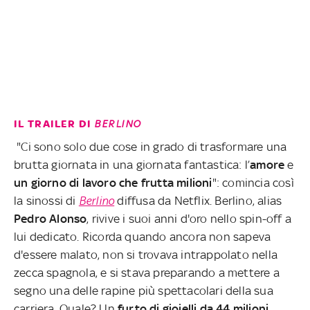
IL TRAILER DI
BERLINO
"Ci sono solo due cose in grado di trasformare una
brutta giornata in una giornata fantastica: l’
amore
e
un giorno di lavoro che frutta milioni
": comincia così
la sinossi di
Berlino
diffusa da Netflix. Berlino, alias
Pedro Alonso
, rivive i suoi anni d'oro nello spin-off a
lui dedicato. Ricorda quando ancora non sapeva
d'essere malato, non si trovava intrappolato nella
zecca spagnola, e si stava preparando a mettere a
segno una delle rapine più spettacolari della sua
carriera. Quale? Un
furto di gioielli da 44 milioni
,