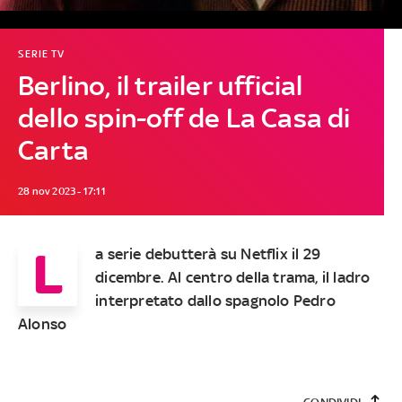
SERIE TV
Berlino, il trailer ufficial
dello spin-off de La Casa di
Carta
28 nov 2023 - 17:11
L
a serie debutterà su Netflix il 29
dicembre. Al centro della trama, il ladro
interpretato dallo spagnolo Pedro
Alonso