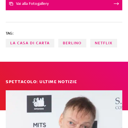
per guardare gli episodi finali si dovrà aspettare ancora
Vai alla Fotogallery
un po'. La serie è scritta da Ryu Yong-jae, Kim Hwan-
chae e Choe Sung-jun ed è diretta da Kim Hong-sun.
Ecco tutti gli attori e le attrici del cast, tra cui spiccano
due star internazionali: l’attrice Kim Yun-jin (la mitica
TAG:
Sun di “Lost”) e Park Hae-soo (Cho Sang-woo in Squid
Game)
LA CASA DI CARTA
BERLINO
NETFLIX
SPETTACOLO: ULTIME NOTIZIE