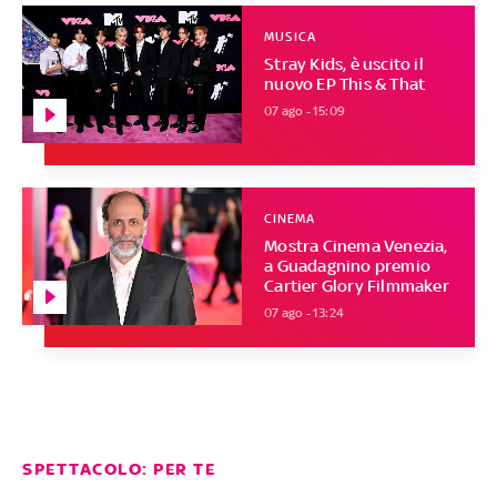
MUSICA
Stray Kids, è uscito il
nuovo EP This & That
07 ago - 15:09
CINEMA
Mostra Cinema Venezia,
a Guadagnino premio
Cartier Glory Filmmaker
07 ago - 13:24
SPETTACOLO: PER TE