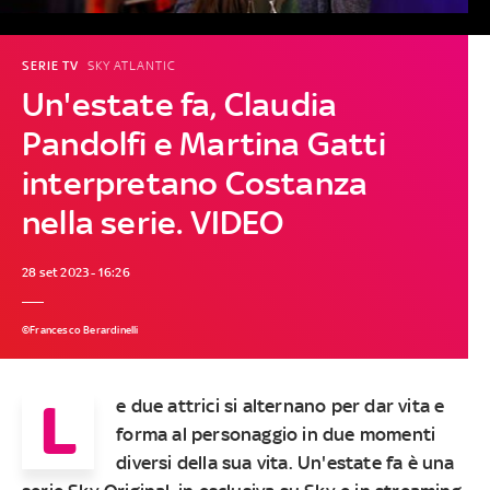
SERIE TV
SKY ATLANTIC
Un'estate fa, Claudia
Pandolfi e Martina Gatti
interpretano Costanza
nella serie. VIDEO
28 set 2023 - 16:26
©Francesco Berardinelli
L
e due attrici si alternano per dar vita e
forma al personaggio in due momenti
diversi della sua vita. Un'estate fa è una