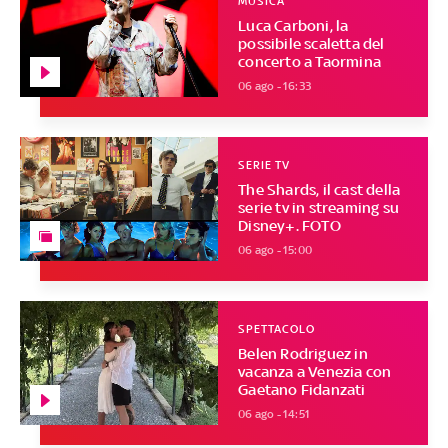
MUSICA
Luca Carboni, la
possibile scaletta del
concerto a Taormina
06 ago - 16:33
SERIE TV
The Shards, il cast della
serie tv in streaming su
Disney+. FOTO
06 ago - 15:00
SPETTACOLO
Belen Rodriguez in
vacanza a Venezia con
Gaetano Fidanzati
06 ago - 14:51