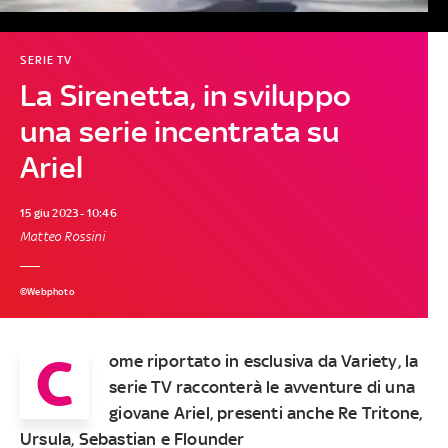
SERIE TV
La Sirenetta, in sviluppo
una serie incentrata su
Ariel
15 giu 2023 - 10:46
Matteo Rossini
©Webphoto
C
ome riportato in esclusiva da Variety, la
serie TV racconterà le avventure di una
giovane Ariel, presenti anche Re Tritone,
Ursula, Sebastian e Flounder