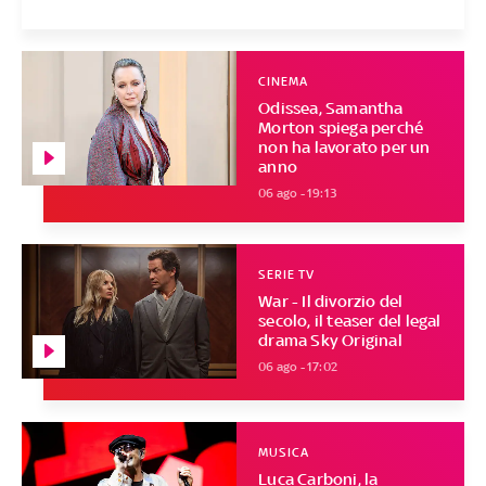
CINEMA
Odissea, Samantha
Morton spiega perché
non ha lavorato per un
anno
06 ago - 19:13
SERIE TV
War - Il divorzio del
secolo, il teaser del legal
drama Sky Original
06 ago - 17:02
MUSICA
Luca Carboni, la