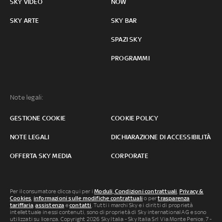
SKY VIDEO
NOW
SKY ARTE
SKY BAR
SPAZI SKY
PROGRAMMI
Note legali:
GESTIONE COOKIE
COOKIE POLICY
NOTE LEGALI
DICHIARAZIONE DI ACCESSIBILITÀ
OFFERTA SKY MEDIA
CORPORATE
Per il consumatore clicca qui per i
Moduli, Condizioni contrattuali
,
Privacy &
Cookies
,
informazioni sulle modifiche contrattuali
o per
trasparenza
tariffaria
,
assistenza
e
contatti
. Tutti i marchi Sky e i diritti di proprietà
intellettuale in essi contenuti, sono di proprietà di Sky international AG e sono
utilizzati su licenza. Copyright 2026 Sky Italia - Sky Italia Srl Via Monte Penice, 7 -