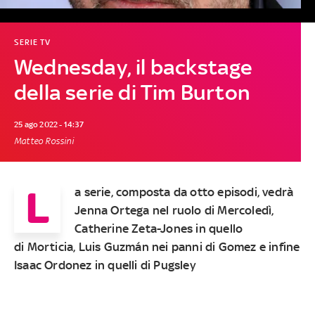
SERIE TV
Wednesday, il backstage
della serie di Tim Burton
25 ago 2022 - 14:37
Matteo Rossini
L
a serie, composta da otto episodi, vedrà
Jenna Ortega nel ruolo di Mercoledì,
Catherine Zeta-Jones in quello
di Morticia, Luis Guzmán nei panni di Gomez e infine
Isaac Ordonez in quelli di Pugsley