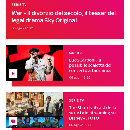
SERIE TV
War - Il divorzio del secolo, il teaser del
legal drama Sky Original
06 ago - 17:02
MUSICA
Luca Carboni, la
possibile scaletta del
concerto a Taormina
06 ago - 16:33
SERIE TV
The Shards, il cast della
serie tv in streaming su
Disney+. FOTO
06 ago - 15:00