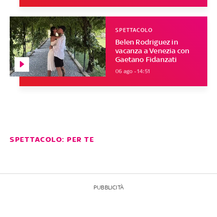
SPETTACOLO
Belen Rodriguez in
vacanza a Venezia con
Gaetano Fidanzati
06 ago - 14:51
SPETTACOLO: PER TE
PUBBLICITÀ