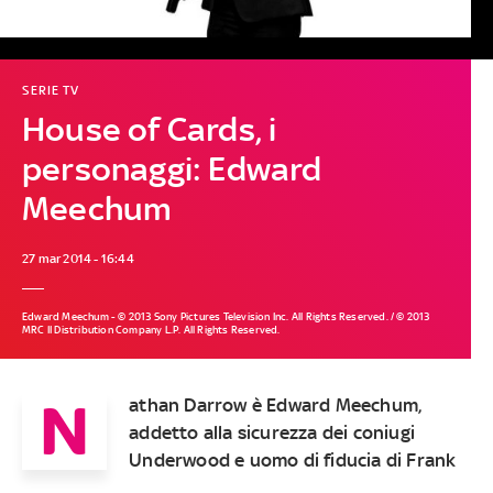
SERIE TV
House of Cards, i
personaggi: Edward
Meechum
27 mar 2014 - 16:44
Edward Meechum - © 2013 Sony Pictures Television Inc. All Rights Reserved. / © 2013
MRC II Distribution Company L.P. All Rights Reserved.
N
athan Darrow è Edward Meechum,
addetto alla sicurezza dei coniugi
Underwood e uomo di fiducia di Frank