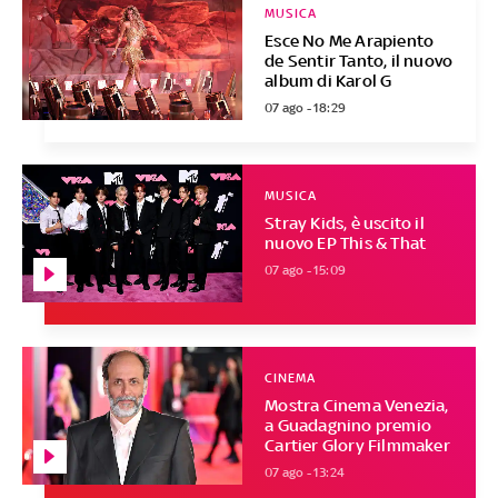
MUSICA
Esce No Me Arapiento
de Sentir Tanto, il nuovo
album di Karol G
07 ago - 18:29
MUSICA
Stray Kids, è uscito il
nuovo EP This & That
07 ago - 15:09
CINEMA
Mostra Cinema Venezia,
a Guadagnino premio
Cartier Glory Filmmaker
07 ago - 13:24