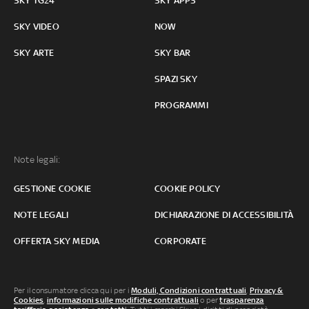
SKY TG24
SKY APPS
SKY VIDEO
NOW
SKY ARTE
SKY BAR
SPAZI SKY
PROGRAMMI
Note legali:
GESTIONE COOKIE
COOKIE POLICY
NOTE LEGALI
DICHIARAZIONE DI ACCESSIBILITÀ
OFFERTA SKY MEDIA
CORPORATE
Per il consumatore clicca qui per i
Moduli, Condizioni contrattuali
,
Privacy &
Cookies
,
informazioni sulle modifiche contrattuali
o per
trasparenza