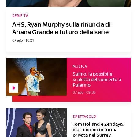
SERIE TV
AHS, Ryan Murphy sulla rinuncia di
Ariana Grande e futuro della serie
07 ago - 10:21
MUSICA
Salmo, la possibile
scaletta del concerto a
Palermo
07 ago - 09:36
SPETTACOLO
Tom Holland e Zendaya,
matrimonio in forma
privata nel Surrey