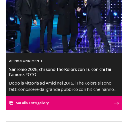
APPROFONDIMENTI
Sanremo 2025, chi sono The Kolors con Tu con chi fai
l'amore. FOTO
Dopo la vittoria ad Amici nel 2015, i The Kolors si sono
fatti conoscere dal grande pubblico con hit che hanno
fatto ballare l'Italia intera. La band torna ora sul palco
dell'Ariston dopo le due precedenti partecipazioni,
Vai alla Fotogallery
rispettivamente nel 2018 con Frida (Mai Mai Mai) e nel
2024 con Un ragazzo una ragazza