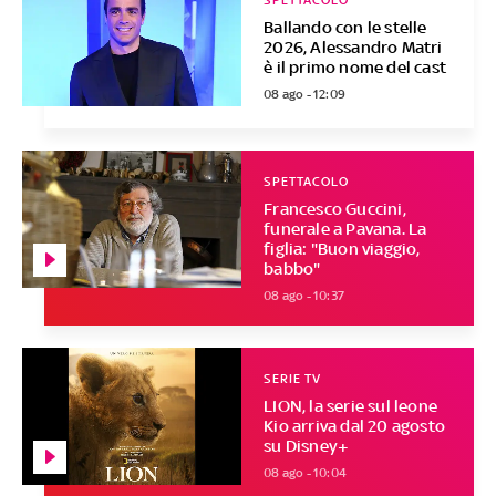
Ballando con le stelle
2026, Alessandro Matri
è il primo nome del cast
08 ago - 12:09
SPETTACOLO
Francesco Guccini,
funerale a Pavana. La
figlia: "Buon viaggio,
babbo"
08 ago - 10:37
SERIE TV
LION, la serie sul leone
Kio arriva dal 20 agosto
su Disney+
08 ago - 10:04