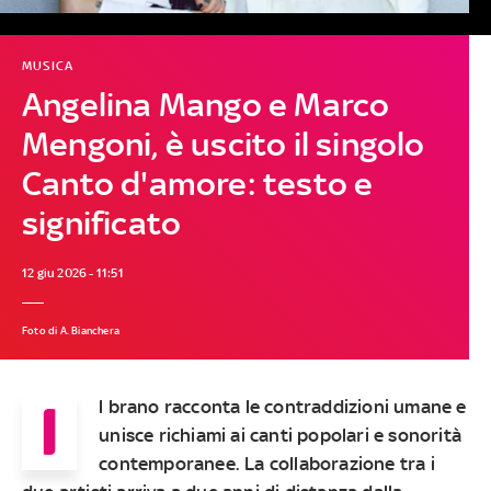
MUSICA
Angelina Mango e Marco
Mengoni, è uscito il singolo
Canto d'amore: testo e
significato
12 giu 2026 - 11:51
Foto di A. Bianchera
I
l brano racconta le contraddizioni umane e
unisce richiami ai canti popolari e sonorità
contemporanee. La collaborazione tra i