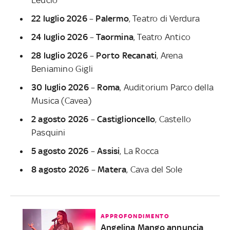
22 luglio 2026
–
Palermo
, Teatro di Verdura
24 luglio 2026
–
Taormina
, Teatro Antico
28 luglio 2026
–
Porto Recanati
, Arena
Beniamino Gigli
30 luglio 2026
–
Roma
, Auditorium Parco della
Musica (Cavea)
2 agosto 2026
–
Castiglioncello
, Castello
Pasquini
5 agosto 2026
–
Assisi
, La Rocca
8 agosto 2026
–
Matera
, Cava del Sole
APPROFONDIMENTO
Angelina Mango annuncia