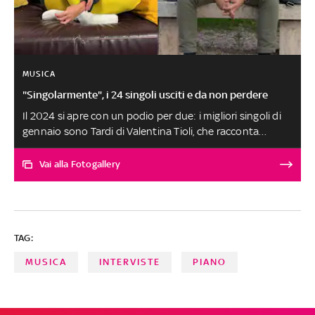
MUSICA
"Singolarmente", i 24 singoli usciti e da non perdere
Il 2024 si apre con un podio per due: i migliori singoli di
gennaio sono Tardi di Valentina Tioli, che racconta
quanto è importante essere on time, e Spiato di Lemò,
che narra una strana, struggente nostalgia. Un ascolto
Vai alla Fotogallery
speciale va dedicato a A Toys Orchestra, Ariannah, Flora,
Camilla PNK e Acate. Tolti Valentina e Lemò tutti gli altri
brani, scelti tra circa 300 ascolti, sono al secondo posto
a pari merito SELEZIONE E SCELTA DEI BRANI A CURA DI
TAG:
FABRIZIO BASSO
MUSICA
INTERVISTE
PIANO