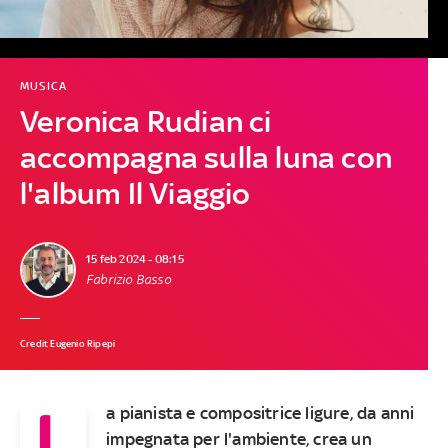
MUSICA
Veronica Rudian ci
accompagna sulla luna con
l'album Il Viaggio
15 feb 2024 - 08:15
Fabrizio Basso
Credit Eugenio Ripepi
L
a pianista e compositrice ligure, da anni
impegnata per l'ambiente, crea un