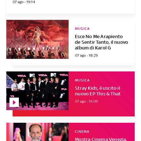
07 ago - 19:14
MUSICA
Esce No Me Arapiento
de Sentir Tanto, il nuovo
album di Karol G
07 ago - 18:29
MUSICA
Stray Kids, è uscito il
nuovo EP This & That
07 ago - 15:09
CINEMA
Mostra Cinema Venezia,