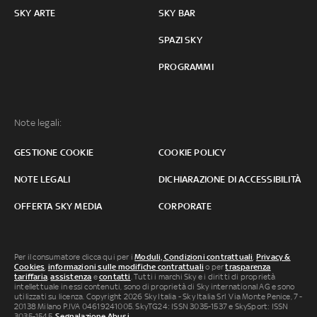
SKY ARTE
SKY BAR
SPAZI SKY
PROGRAMMI
Note legali:
GESTIONE COOKIE
COOKIE POLICY
NOTE LEGALI
DICHIARAZIONE DI ACCESSIBILITÀ
OFFERTA SKY MEDIA
CORPORATE
Per il consumatore clicca qui per i
Moduli, Condizioni contrattuali
,
Privacy &
Cookies
,
informazioni sulle modifiche contrattuali
o per
trasparenza
tariffaria
,
assistenza
e
contatti
. Tutti i marchi Sky e i diritti di proprietà
intellettuale in essi contenuti, sono di proprietà di Sky international AG e sono
utilizzati su licenza. Copyright 2026 Sky Italia - Sky Italia Srl Via Monte Penice, 7 -
20138 Milano P.IVA 04619241005. SkyTG24: ISSN 3035-1537 e SkySport: ISSN
3035-1545.
Segnalazione Abusi