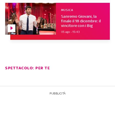
MUSICA
Sanremo Giovani, la
finale il 18 dicembre: il
vincitore con i Big
05 ago - 15:43
SPETTACOLO: PER TE
PUBBLICITÀ