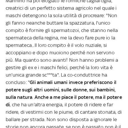
Mannino ha poi elogiato le formiche tagliafoglia,
creatrici di un perfetto sistema agricolo nel quale i
maschi detengono la sola utilità di procreare: "Non
gli fanno neanche buttare la spazzatura, l'unico
compito è fornire gli spermatozoi, che stanno nella
spermateca della regina, me la devo fare pure io la
spermateca...Il loro compito è il volo nuziale, si
accoppiano e dopo muoiono perché non servono
più. Ma quanto sono avanti! Non hanno problemi a
gestire gli ex e i maschi felici, perché la loro vita è
un'unica grande sc***ta". La co-conduttrice ha
concluso: "
Gli animali umani invece preferiscono il
potere sugli altri uomini, sulle donne, sui bambini,
sulla natura
.
Anche a me piace il potere, ma il potere
di
, che ha un'altra energia, il potere di ridere e far
ridere, di vestirmi con le piume, di cantare stonata, di
ballare per strada. Non sono disposta a ignorare le
storie non ancora passate, se non è passato non è il