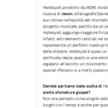
Hallelujah
, prodotto da MDM, mostra
musica di
Jeson
, all'anagrafe Danie
suo climax nell’epicità del ritornell
progetto musicale, partito da un pe
Hallelujah
, aggiunge maggiore forza 
infatti, altri elementi centrali nel 
rappresenta un perfetto mashup tra i
delle chitarre.
Hallelujah
è quasi un 
spirituale, lascia spazio a una secon
regalano all’ascolto un movimento 
special riflessivo e, a tratti, passion
Daniele partiamo dalla scelta di
Ha
scelto sfumature gospel?
Non era pensato come singolo estiv
lunghi con i tempi e anche per q