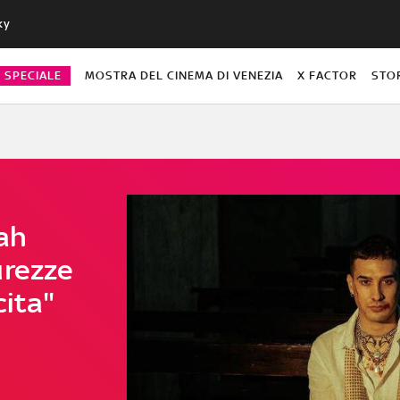
ky
O SPECIALE
MOSTRA DEL CINEMA DI VENEZIA
X FACTOR
STO
jah
urezze
cita"