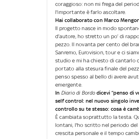
coraggioso: non mi frega del perio
l'importante è farlo ascoltare.
Hai collaborato con Marco Mengon
Il progetto nasce in modo spontane
d’autore, ho stretto un po’ di rapp
pezzo. Il novanta per cento del bran
Sanremo, Eurovision, tour e ci siam
studio e mi ha chiesto di cantarlo
portato alla stesura finale del pez
penso spesso al bello di avere avu
emergente.
In
Diario di Bordo
dicevi “penso di 
self control: nel nuovo singolo inv
controllo su te stesso: cosa è cam
È cambiata soprattutto la testa. Q
lontani, l'ho scritto nel periodo d
crescita personale e il tempo cambi