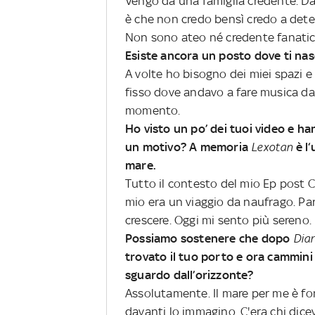
Vengo da una famiglia credente. Da
è che non credo bensì credo a deter
Non sono ateo né credente fanatico
Esiste ancora un posto dove ti nas
A volte ho bisogno dei miei spazi e 
fisso dove andavo a fare musica da 
momento.
Ho visto un po’ dei tuoi video e h
un motivo? A memoria
Lexotan
è l‘
mare.
Tutto il contesto del mio Ep post 
mio era un viaggio da naufrago. Pa
crescere. Oggi mi sento più sereno.
Possiamo sostenere che dopo
Diar
trovato il tuo porto e ora cammini 
sguardo dall’orizzonte?
Assolutamente. Il mare per me è fo
davanti lo immagino. C'era chi dice