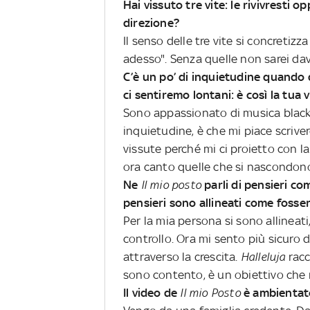
Hai vissuto tre vite: le rivivresti 
direzione?
Il senso delle tre vite si concretizz
adesso". Senza quelle non sarei dav
C’è un po’ di inquietudine quando d
ci sentiremo lontani: è così la tua
Sono appassionato di musica black 
inquietudine, è che mi piace scrive
vissute perché mi ci proietto con l
ora canto quelle che si nascondon
Ne
Il mio posto
parli di pensieri come
pensieri sono allineati come fosse
Per la mia persona si sono allineati
controllo. Ora mi sento più sicuro 
attraverso la crescita.
Halleluja
racc
sono contento, è un obiettivo che 
Il video de
Il mio Posto
è ambientato