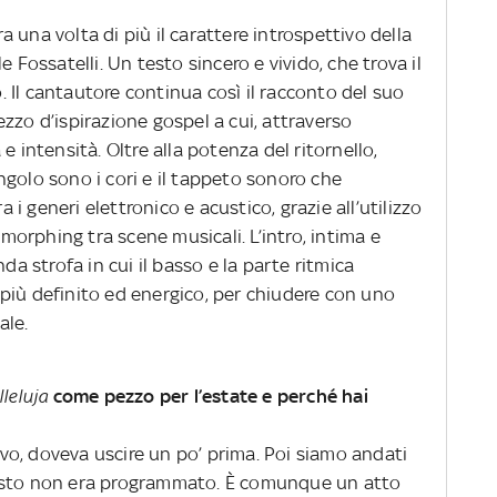
 una volta di più il carattere introspettivo della
le Fossatelli. Un testo sincero e vivido, che trova il
o. Il cantautore continua così il racconto del suo
zzo d’ispirazione gospel a cui, attraverso
e intensità. Oltre alla potenza del ritornello,
singolo sono i cori e il tappeto sonoro che
 generi elettronico e acustico, grazie all’utilizzo
morphing tra scene musicali. L’intro, intima e
da strofa in cui il basso e la parte ritmica
più definito ed energico, per chiudere con uno
ale.
lleluja
come pezzo per l’estate e perché hai
o, doveva uscire un po’ prima. Poi siamo andati
uesto non era programmato. È comunque un atto