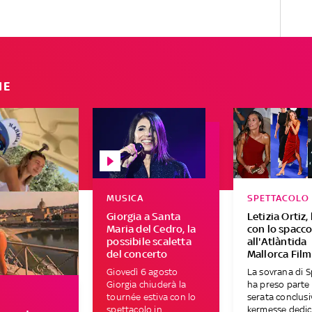
IE
MUSICA
SPETTACOLO
Giorgia a Santa
Letizia Ortiz, 
Maria del Cedro, la
con lo spacc
possibile scaletta
all'Atlàntida
del concerto
Mallorca Film
Giovedì 6 agosto
La sovrana di 
Giorgia chiuderà la
ha preso parte 
tournée estiva con lo
serata conclusi
spettacolo in
kermesse dedic