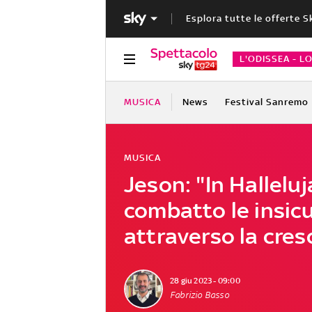
Esplora tutte le offerte S
L'ODISSEA - L
MUSICA
News
Festival Sanremo
MUSICA
Jeson: "In Hallelu
combatto le insic
attraverso la cres
28 giu 2023 - 09:00
Fabrizio Basso