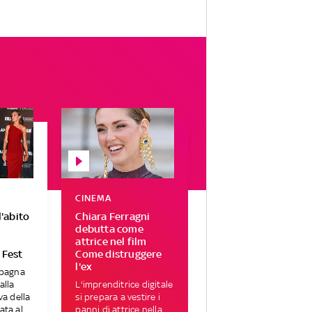
CINEMA
l'abito
Chiara Ferragni
o
debutta come
attrice nel film
 Fest
Come distruggere
l'ex
Spagna
alla
L'imprenditrice digitale
va della
si prepara a vestire i
ata al
panni di attrice nella