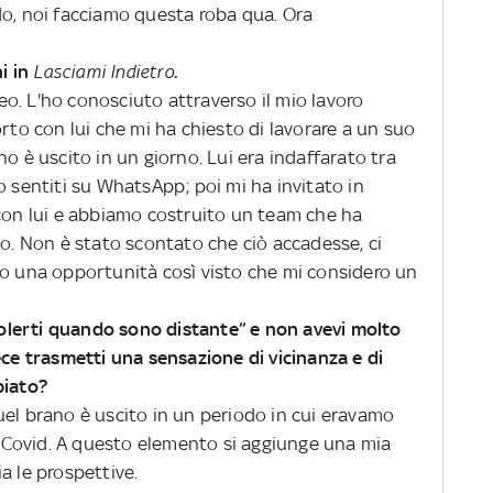
do, noi facciamo questa roba qua. Ora
i in
Lasciami Indietro
.
o. L'ho conosciuto attraverso il mio lavoro
orto con lui che mi ha chiesto di lavorare a un suo
o è uscito in un giorno. Lui era indaffarato tra
o sentiti su WhatsApp; poi mi ha invitato in
 con lui e abbiamo costruito un team che ha
zo. Non è stato scontato che ciò accadesse, ci
to una opportunità così visto che mi considero un
volerti quando sono distante” e non avevi molto
ece trasmetti una sensazione di vicinanza e di
biato?
uel brano è uscito in un periodo in cui eravamo
el Covid. A questo elemento si aggiunge una mia
a le prospettive.