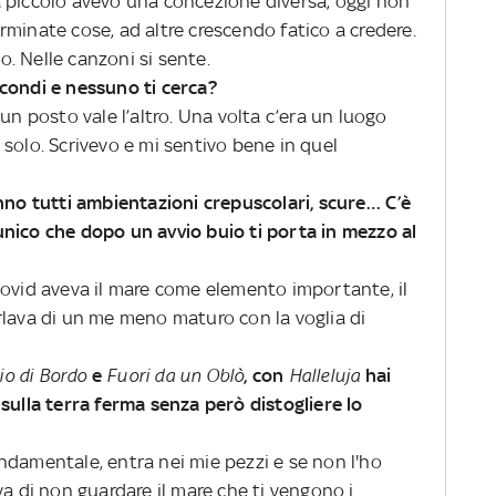
 piccolo avevo una concezione diversa, oggi non
minate cose, ad altre crescendo fatico a credere.
. Nelle canzoni si sente.
condi e nessuno ti cerca?
un posto vale l’altro. Una volta c’era un luogo
solo. Scrivevo e mi sentivo bene in quel
anno tutti ambientazioni crepuscolari, scure… C’è
unico che dopo un avvio buio ti porta in mezzo al
Covid aveva il mare come elemento importante, il
rlava di un me meno maturo con la voglia di
io di Bordo
e
Fuori da un Oblò
, con
Halleluja
hai
sulla terra ferma senza però distogliere lo
ndamentale, entra nei mie pezzi e se non l'ho
va di non guardare il mare che ti vengono i