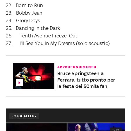
22. Born to Run
23. Bobby Jean
24. Glory Days
25. Dancing in the Dark
26. Tenth Avenue Freeze-Out
27. I'll See You in My Dreams (
solo acoustic)
APPROFONDIMENTO
Bruce Springsteen a
Ferrara, tutto pronto per
la festa dei 50mila fan
FOTOGALLERY
1/12