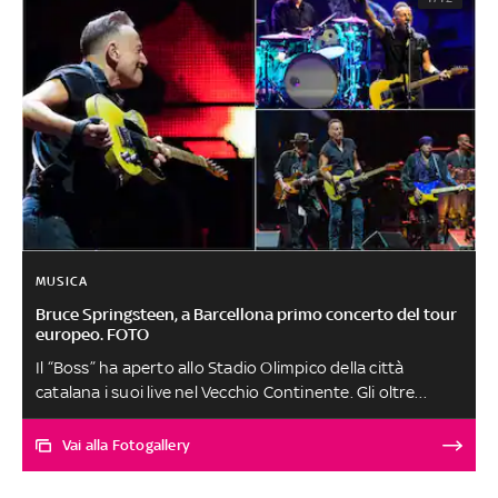
MUSICA
Bruce Springsteen, a Barcellona primo concerto del tour
europeo. FOTO
Il “Boss” ha aperto allo Stadio Olimpico della città
catalana i suoi live nel Vecchio Continente. Gli oltre
55mila spettatori hanno cantato per quasi tre ore.
Presenti anche l'ex presidente, la moglie Michelle e
Vai alla Fotogallery
Steven Spielberg. Sale l’attesa per le date italiane di
Springsteen: si parte il 18 maggio a Ferrara