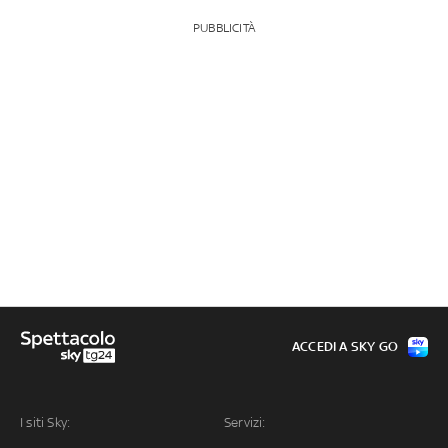
PUBBLICITÀ
ACCEDI A SKY GO
I siti Sky:
Servizi: