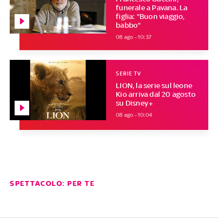
funerale a Pavana. La
figlia: "Buon viaggio,
babbo"
08 ago - 10:37
SERIE TV
LION, la serie sul leone
Kio arriva dal 20 agosto
su Disney+
08 ago - 10:04
SPETTACOLO: PER TE