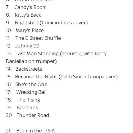
7. Candy's Room
8. Kitty's Back
9. Nightshift
(Commodores cover)
10. Mary's Place
11. The E Street Shuffle
12. Johnny 99
13. Last Man Standing
(acoustic, with Barry
Danielian on trumpet)
14. Backstreets
15. Because the Night
(Patti Smith Group cover)
16. She's the One
17. Wrecking Ball
18. The Rising
19. Badlands
20. Thunder Road
21.
Born in the U.S.A.