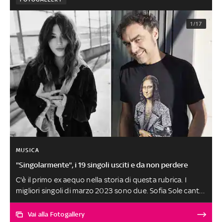
1/17
MUSICA
"Singolarmente", i 19 singoli usciti e da non perdere
C'è il primo ex aequo nella storia di questa rubrica. I
migliori singoli di marzo 2023 sono due. Sofia Sole canta
'Un Giro di Troppo', un brano pop dalle venature dreamy
e melinconiche che descrive l’amore a 20anni. Marco
Vai alla Fotogallery