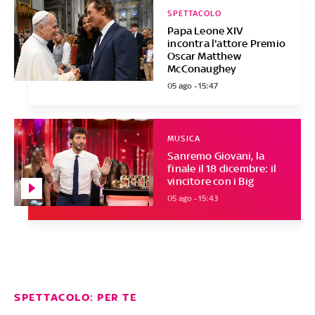
SPETTACOLO
Papa Leone XIV
incontra l'attore Premio
Oscar Matthew
McConaughey
05 ago - 15:47
MUSICA
Sanremo Giovani, la
finale il 18 dicembre: il
vincitore con i Big
05 ago - 15:43
SPETTACOLO: PER TE