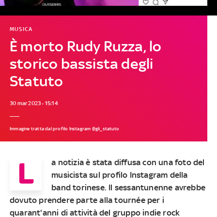
MUSICA
È morto Rudy Ruzza, lo
storico bassista degli
Statuto
30 mar 2023 - 15:14
Immagine tratta dal profilo Instagram @gli_statuto
L
a notizia è stata diffusa con una foto del
musicista sul profilo Instagram della
band torinese. Il sessantunenne avrebbe
dovuto prendere parte alla tournée per i
quarant'anni di attività del gruppo indie rock