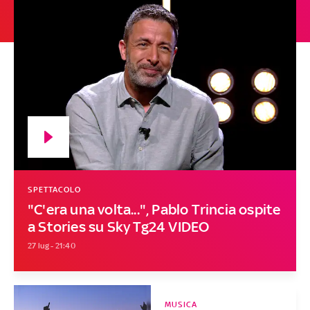
SPETTACOLO
"C'era una volta...", Pablo Trincia ospite
a Stories su Sky Tg24 VIDEO
27 lug - 21:40
MUSICA