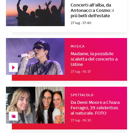
Concerti all'alba, da
Antonacci a Cosmo: i
più belli dell'estate
27 lug - 17:40
MUSICA
Madame, la possibile
scaletta del concerto a
Udine
27 lug - 16:37
SPETTACOLO
Da Demi Moore a Chiara
Ferragni, 39 celebrities
al naturale. FOTO
27 lug - 16:30