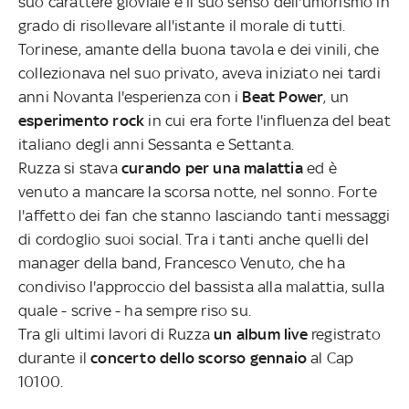
suo carattere gioviale e il suo senso dell'umorismo in
grado di risollevare all'istante il morale di tutti.
Torinese, amante della buona tavola e dei vinili, che
collezionava nel suo privato, aveva iniziato nei tardi
anni Novanta l'esperienza con i
Beat Power
, un
esperimento rock
in cui era forte l'influenza del beat
italiano degli anni Sessanta e Settanta.
Ruzza si stava
curando per una malattia
ed è
venuto a mancare la scorsa notte, nel sonno. Forte
l'affetto dei fan che stanno lasciando tanti messaggi
di cordoglio suoi social. Tra i tanti anche quelli del
manager della band, Francesco Venuto, che ha
condiviso l'approccio del bassista alla malattia, sulla
quale - scrive - ha sempre riso su.
Tra gli ultimi lavori di Ruzza
un album live
registrato
durante il
concerto dello scorso gennaio
al Cap
10100.