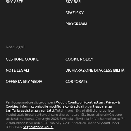
SKY ARTE
SKY BAR
SPAZI SKY
PROGRAMMI
Note legali:
GESTIONE COOKIE
COOKIE POLICY
NOTE LEGALI
DICHIARAZIONE DI ACCESSIBILITÀ
OFFERTA SKY MEDIA
CORPORATE
Per il consumatore clicca qui per i
Moduli, Condizioni contrattuali
,
Privacy &
Cookies
,
informazioni sulle modifiche contrattuali
o per
trasparenza
tariffaria
,
assistenza
e
contatti
. Tutti i marchi Sky e i diritti di proprietà
intellettuale in essi contenuti, sono di proprietà di Sky international AG e sono
utilizzati su licenza. Copyright 2026 Sky Italia - Sky Italia Srl Via Monte Penice, 7 -
20138 Milano P.IVA 04619241005. SkyTG24: ISSN 3035-1537 e SkySport: ISSN
3035-1545.
Segnalazione Abusi