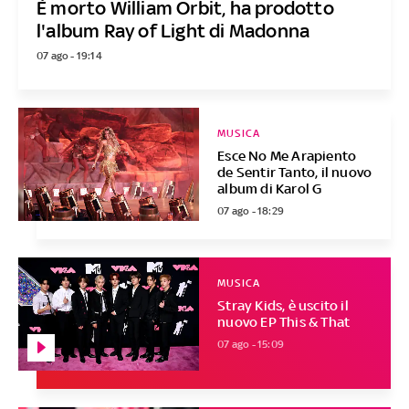
È morto William Orbit, ha prodotto
l'album Ray of Light di Madonna
07 ago - 19:14
MUSICA
Esce No Me Arapiento
de Sentir Tanto, il nuovo
album di Karol G
07 ago - 18:29
MUSICA
Stray Kids, è uscito il
nuovo EP This & That
07 ago - 15:09