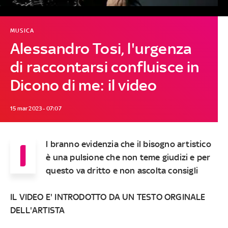
MUSICA
Alessandro Tosi, l'urgenza
di raccontarsi confluisce in
Dicono di me: il video
15 mar 2023 - 07:07
I
l branno evidenzia che il bisogno artistico
è una pulsione che non teme giudizi e per
questo va dritto e non ascolta consigli
IL VIDEO E' INTRODOTTO DA UN TESTO ORGINALE
DELL'ARTISTA