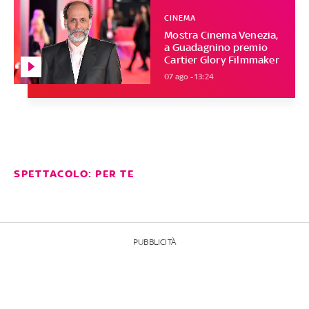
CINEMA
Mostra Cinema Venezia,
a Guadagnino premio
Cartier Glory Filmmaker
07 ago - 13:24
SPETTACOLO: PER TE
PUBBLICITÀ