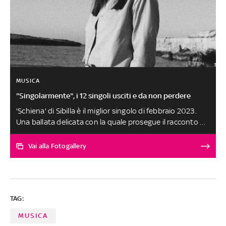
MUSICA
"Singolarmente", i 12 singoli usciti e da non perdere
'Schiena' di Sibilla è il miglior singolo di febbraio 2023.
Una ballata delicata con la quale prosegue il racconto di
una storia conclusa con Roma a fare da sfondo. L'Urbe è
protagonista delle sensazioni post rottura cantate
Vai alla Fotogallery
dall'artista pugliese, che associa il posto dove ha
conosciuto e consumato il proprio amore alla ragazza
che adesso non fa più parte della sua vita. Le altre
canzoni, scelte tra oltre 250 ascolti, sono al secondo
TAG:
posto a pari merito. SELEZIONE E SCELTA DEI BRANI A
CURA DI FABRIZIO BASSO
MUSICA