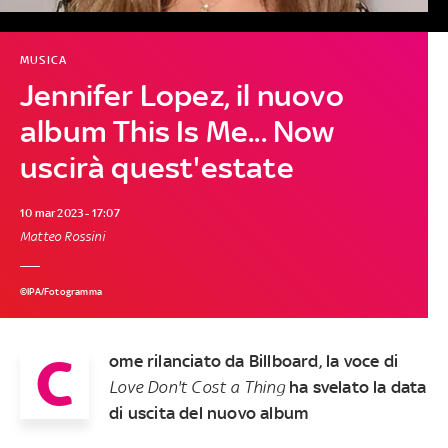
MUSICA
Jennifer Lopez, il nuovo
album This Is Me... Now
uscirà quest'estate
10 mar 2023 - 17:07
Matteo Rossini
©IPA/Fotogramma
C
ome rilanciato da Billboard, la voce di
Love Don't Cost a Thing
ha svelato la data
di uscita del nuovo album