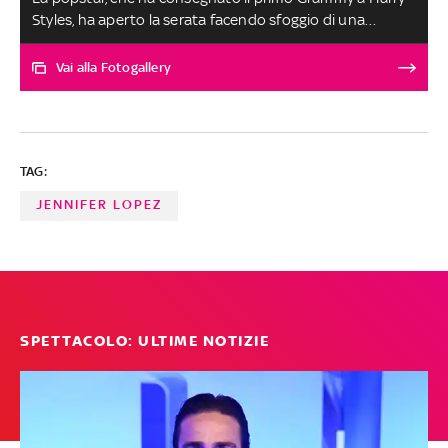
Styles, ha aperto la serata facendo sfoggio di una
meravigliosa creazione Gucci. Al tavolo con lei, suo
marito che in qualche momento è apparso un po'
Vai alla Fotogallery
annoiato ed è diventato subito il bersaglio dall'ironia
pungente del pubblico dei social media a cura di Vittoria
Romagnuolo
TAG:
JENNIFER LOPEZ
SPETTACOLO: ULTIME NOTIZIE