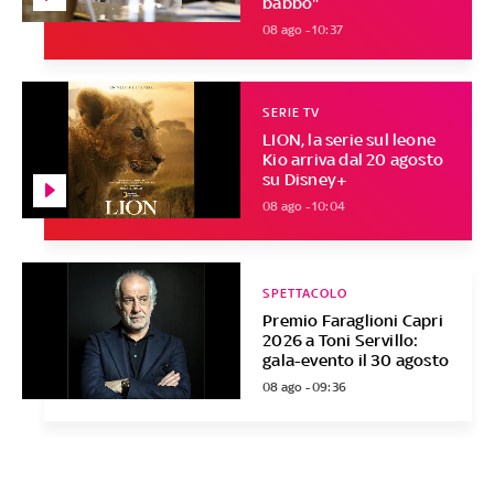
babbo"
08 ago - 10:37
SERIE TV
LION, la serie sul leone
Kio arriva dal 20 agosto
su Disney+
08 ago - 10:04
SPETTACOLO
Premio Faraglioni Capri
2026 a Toni Servillo:
gala-evento il 30 agosto
08 ago - 09:36