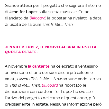
Grande attesa per il progetto che segnerà il ritorno
di
Jennifer
Lopez
sulla scena musicale. Come
rilanciato da
Billboard
, la popstar ha rivelato la data
di uscita dell’album T
his Is Me… Then
.
JENNIFER LOPEZ, IL NUOVO ALBUM IN USCITA
QUESTA ESTATE.
A novembre
la cantante
ha celebrato il ventesimo
anniversario di uno dei suoi dischi più celebri e
amati, ovvero
This Is Me…. Now
annunciando l’arrivo
di
This Is Me… Then
.
Billboard
ha riportato le
dichiarazioni con cui Jennifer Lopez ha svelato
l’arrivo del progetto nel corso di quest’anno, più
precisamente in estate. Nessuna informazione però