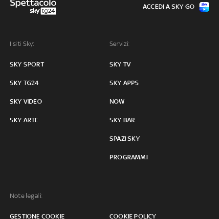
ACCEDI A SKY GO
I siti Sky:
Servizi:
SKY SPORT
SKY TV
SKY TG24
SKY APPS
SKY VIDEO
NOW
SKY ARTE
SKY BAR
SPAZI SKY
PROGRAMMI
Note legali:
GESTIONE COOKIE
COOKIE POLICY