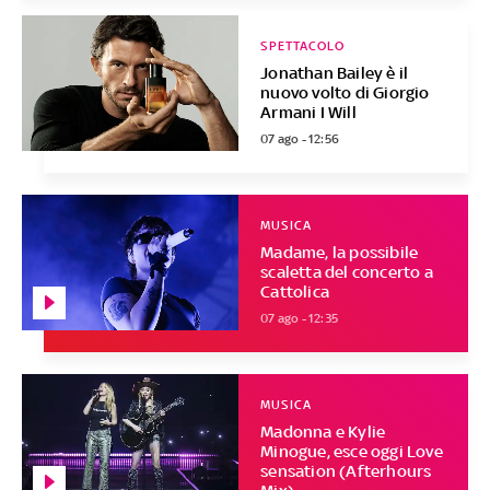
SPETTACOLO
Jonathan Bailey è il
nuovo volto di Giorgio
Armani I Will
07 ago - 12:56
MUSICA
Madame, la possibile
scaletta del concerto a
Cattolica
07 ago - 12:35
MUSICA
Madonna e Kylie
Minogue, esce oggi Love
sensation (Afterhours