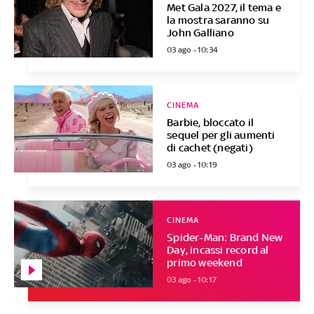
Met Gala 2027, il tema e
la mostra saranno su
John Galliano
03 ago - 10:34
CINEMA
Barbie, bloccato il
sequel per gli aumenti
di cachet (negati)
03 ago - 10:19
CINEMA
Spider-Man: Brand New
Day, incassi record al
primo weekend
03 ago - 10:17