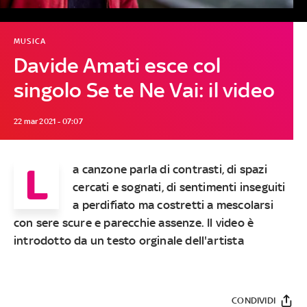
MUSICA
Davide Amati esce col
singolo Se te Ne Vai: il video
22 mar 2021 - 07:07
L
a canzone parla di contrasti, di spazi
cercati e sognati, di sentimenti inseguiti
a perdifiato ma costretti a mescolarsi
con sere scure e parecchie assenze. Il video è
introdotto da un testo orginale dell'artista
CONDIVIDI