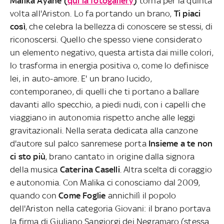
Malika Ayane (
qui la fotogallery
)
torna per la quinta
volta all'Ariston. Lo fa portando un brano,
Ti piaci
così
, che celebra la bellezza di conoscere se stessi, di
riconoscersi. Quello che spesso viene considerato
un elemento negativo, questa artista dai mille colori,
lo trasforma in energia positiva o, come lo definisce
lei, in auto-amore. E' un brano lucido,
contemporaneo, di quelli che ti portano a ballare
davanti allo specchio, a piedi nudi, con i capelli che
viaggiano in autonomia rispetto anche alle leggi
gravitazionali. Nella serata dedicata alla canzone
d'autore sul palco sanremese porta
Insieme a te non
ci sto più
, brano cantato in origine dalla signora
della musica
Caterina Caselli
. Altra scelta di coraggio
e autonomia. Con Malika ci conosciamo dal 2009,
quando con
Come Foglie
annichilì il popolo
dell'Ariston nella categoria Giovani: il brano portava
la firma di Giuliano Sangiorgi dei Negramaro (stessa