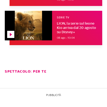
SERIE TV
LION, la serie sul leone
Kio arriva dal 20 agosto
su Disney+
08 ago - 10:04
SPETTACOLO: PER TE
PUBBLICITÀ