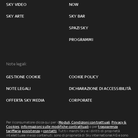
SKY VIDEO
NOW
SKY ARTE
SKY BAR
SPAZI SKY
PROGRAMMI
Note legali:
GESTIONE COOKIE
COOKIE POLICY
NOTE LEGALI
DICHIARAZIONE DI ACCESSIBILITÀ
OFFERTA SKY MEDIA
CORPORATE
Per il consumatore clicca qui per i
Moduli, Condizioni contrattuali
,
Privacy &
Cookies
,
informazioni sulle modifiche contrattuali
o per
trasparenza
tariffaria
,
assistenza
e
contatti
. Tutti i marchi Sky e i diritti di proprietà
intellettuale in essi contenuti, sono di proprietà di Sky international AG e sono