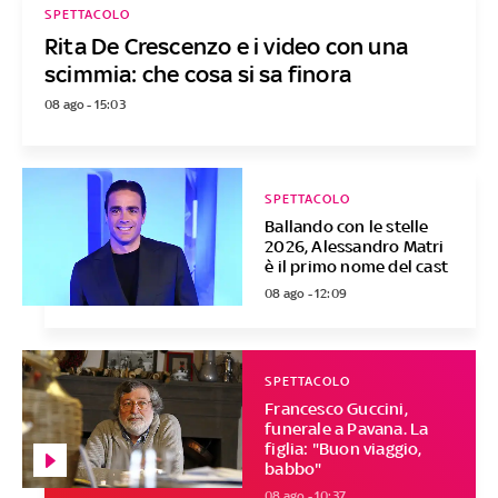
SPETTACOLO
Rita De Crescenzo e i video con una
scimmia: che cosa si sa finora
08 ago - 15:03
SPETTACOLO
Ballando con le stelle
2026, Alessandro Matri
è il primo nome del cast
08 ago - 12:09
SPETTACOLO
Francesco Guccini,
funerale a Pavana. La
figlia: "Buon viaggio,
babbo"
08 ago - 10:37