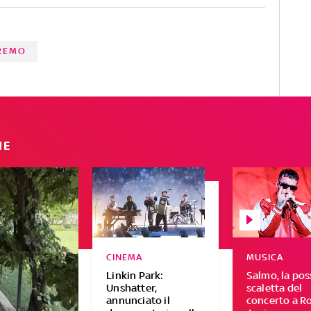
NREMO
IE
CINEMA
MUSICA
Linkin Park:
Salmo, la pos
Unshatter,
scaletta del
annunciato il
concerto a Ro