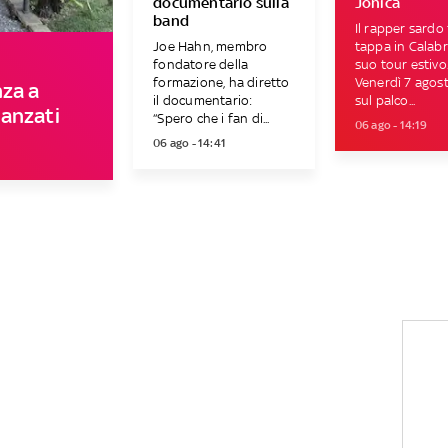
documentario sulla
Jonica
band
Il rapper sardo 
Joe Hahn, membro
tappa in Calabri
fondatore della
suo tour estivo
formazione, ha diretto
Venerdì 7 agost
nza a
il documentario:
sul palco...
anzati
“Spero che i fan di...
06 ago - 14:19
06 ago - 14:41