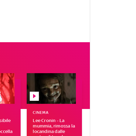
CINEMA
sibile
Lee Cronin - La
mummia, rimossa la
ccella
locandina dalle