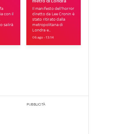
metro di Londra
fa
Il manifesto dell'horror
a con il
diretto da Lee Cronin è
.
stato ritirato dalla
o salirà
metropolitana di
Londra e...
06 ago - 13:14
PUBBLICITÀ