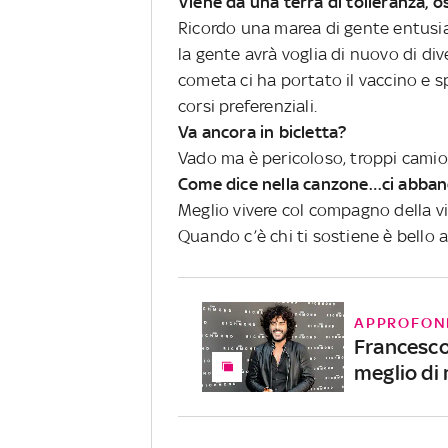
Viene da una terra di tolleranza, os
Ricordo una marea di gente entusias
la gente avrà voglia di nuovo di di
cometa ci ha portato il vaccino e sp
corsi preferenziali.
Va ancora in bicletta?
Vado ma è pericoloso, troppi camio
Come dice nella canzone…ci abba
Meglio vivere col compagno della v
Quando c’è chi ti sostiene è bello
APPROFON
Francesco 
meglio di