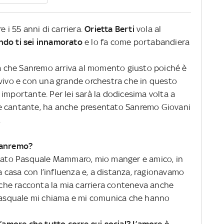
e i 55 anni di carriera.
Orietta Berti
vola al
do ti sei innamorato
e lo fa come portabandiera
nea che Sanremo arriva al momento giusto poiché è
 vivo e con una grande orchestra che in questo
importante. Per lei sarà la dodicesima volta a
e cantante, ha anche presentato Sanremo Giovani
.
Sanremo?
ensato Pasquale Mammaro, mio manger e amico, in
casa con l’influenza e, a distanza, ragionavamo
a che racconta la mia carriera conteneva anche
 Pasquale mi chiama e mi comunica che hanno
l’amore che tutto corre sui social? L’amore è