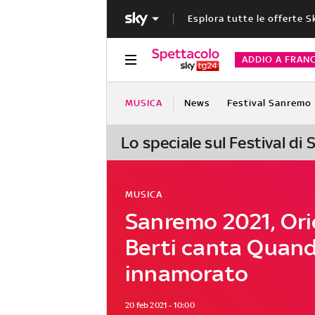
Esplora tutte le offerte S
ADDIO A FRAN
MUSICA
News
Festival Sanremo
Lo speciale sul Festival di
MUSICA
Sanremo 2021, Ori
Berti canta Quando
innamorato
20 feb 2021 - 10:00