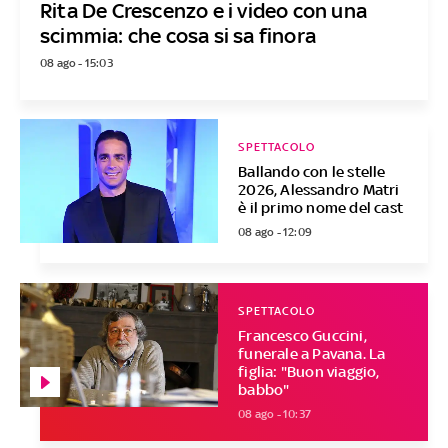
Rita De Crescenzo e i video con una
scimmia: che cosa si sa finora
08 ago - 15:03
SPETTACOLO
Ballando con le stelle
2026, Alessandro Matri
è il primo nome del cast
08 ago - 12:09
SPETTACOLO
Francesco Guccini,
funerale a Pavana. La
figlia: "Buon viaggio,
babbo"
08 ago - 10:37