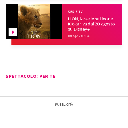
SERIE TV
LION, la serie sul leone
Kio arriva dal 20 agosto
su Disney+
08 ago - 10:04
SPETTACOLO: PER TE
PUBBLICITÀ