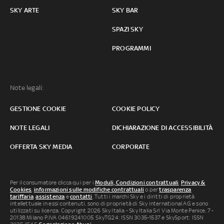
SKY ARTE
SKY BAR
SPAZI SKY
PROGRAMMI
Note legali:
GESTIONE COOKIE
COOKIE POLICY
NOTE LEGALI
DICHIARAZIONE DI ACCESSIBILITÀ
OFFERTA SKY MEDIA
CORPORATE
Per il consumatore clicca qui per i
Moduli, Condizioni contrattuali
,
Privacy &
Cookies
,
informazioni sulle modifiche contrattuali
o per
trasparenza
tariffaria
,
assistenza
e
contatti
. Tutti i marchi Sky e i diritti di proprietà
intellettuale in essi contenuti, sono di proprietà di Sky international AG e sono
utilizzati su licenza. Copyright 2026 Sky Italia - Sky Italia Srl Via Monte Penice, 7 -
20138 Milano P.IVA 04619241005. SkyTG24: ISSN 3035-1537 e SkySport: ISSN