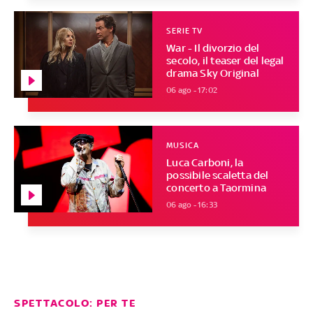
SERIE TV
War - Il divorzio del
secolo, il teaser del legal
drama Sky Original
06 ago - 17:02
MUSICA
Luca Carboni, la
possibile scaletta del
concerto a Taormina
06 ago - 16:33
SPETTACOLO: PER TE