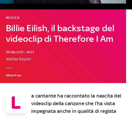
MUSICA
Billie Eilish, il backstage del
videoclip di Therefore I Am
05 feb 2021 - 14:21
Matteo Rossini
©Kika Press
L
a cantante ha raccontato la nascita del
videoclip della canzone che l’ha vista
impegnata anche in qualità di regista