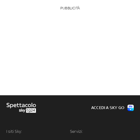
PUBBLICITÀ
ACCEDI A SKY GO
I siti Sky:
Servizi: