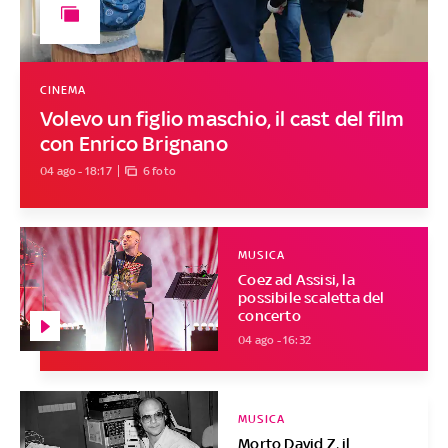
CINEMA
Volevo un figlio maschio, il cast del film
con Enrico Brignano
04 ago - 18:17
6 foto
MUSICA
Coez ad Assisi, la
possibile scaletta del
concerto
04 ago - 16:32
MUSICA
Morto David Z, il