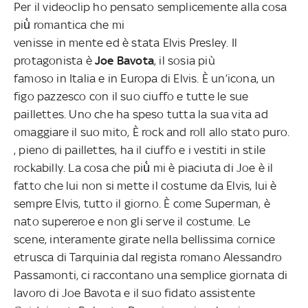
Per il videoclip ho pensato semplicemente alla cosa
più̀ romantica che mi
venisse in mente ed è stata Elvis Presley. Il
protagonista è
Joe Bavota
, il sosia più
famoso in Italia e in Europa di Elvis. È un’icona, un
figo pazzesco con il suo ciuffo e tutte le sue
paillettes. Uno che ha speso tutta la sua vita ad
omaggiare il suo mito, È rock and roll allo stato puro.
, pieno di paillettes, ha il ciuffo e i vestiti in stile
rockabilly. La cosa che più̀ mi è piaciuta di Joe è il
fatto che lui non si mette il costume da Elvis, lui è
sempre Elvis, tutto il giorno. È come Superman, è
nato supereroe e non gli serve il costume. Le
scene, interamente girate nella bellissima cornice
etrusca di Tarquinia dal regista romano Alessandro
Passamonti, ci raccontano una semplice giornata di
lavoro di Joe Bavota e il suo fidato assistente