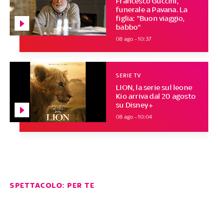
Francesco Guccini,
funerale a Pavana. La
figlia: "Buon viaggio,
babbo"
08 ago - 10:37
SERIE TV
LION, la serie sul leone
Kio arriva dal 20 agosto
su Disney+
08 ago - 10:04
SPETTACOLO: PER TE