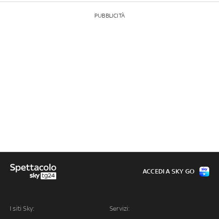
PUBBLICITÀ
ACCEDI A SKY GO
I siti Sky:
Servizi: