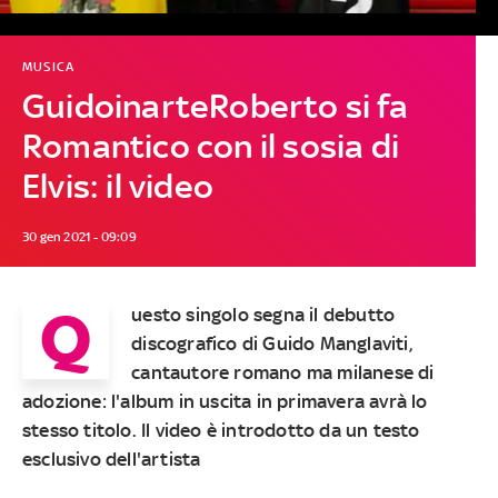
MUSICA
GuidoinarteRoberto si fa
Romantico con il sosia di
Elvis: il video
30 gen 2021 - 09:09
Q
uesto singolo segna il debutto
discografico di Guido Manglaviti,
cantautore romano ma milanese di
adozione: l'album in uscita in primavera avrà lo
stesso titolo. Il video è introdotto da un testo
esclusivo dell'artista