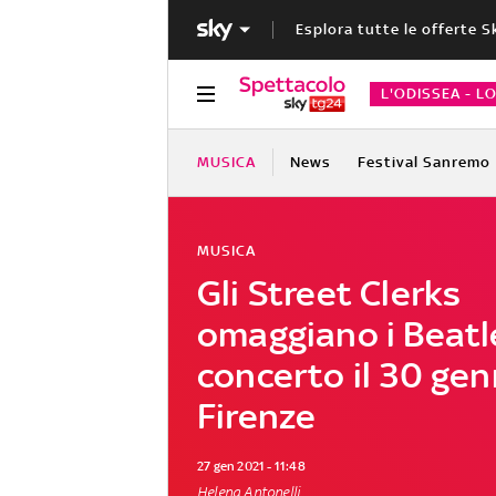
Esplora tutte le offerte S
L'ODISSEA - L
MUSICA
News
Festival Sanremo
MUSICA
Gli Street Clerks
omaggiano i Beatl
concerto il 30 gen
Firenze
27 gen 2021 - 11:48
Helena Antonelli