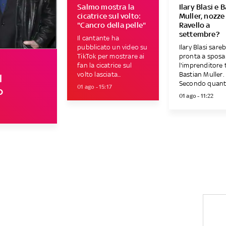
Salmo mostra la
Ilary Blasi e 
cicatrice sul volto:
Muller, nozze
"Cancro della pelle"
Ravello a
settembre?
Il cantante ha
pubblicato un video su
Ilary Blasi sare
TikTok per mostrare ai
pronta a sposa
fan la cicatrice sul
l'imprenditore
volto lasciata...
Bastian Muller.
l
Secondo quanto
01 ago - 15:17
o
01 ago - 11:22