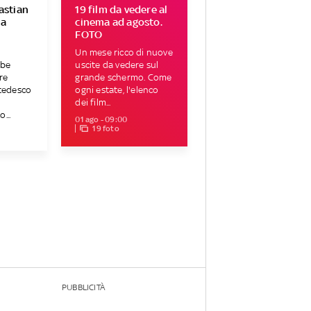
Bastian
19 film da vedere al
 a
cinema ad agosto.
FOTO
Un mese ricco di nuove
bbe
uscite da vedere sul
re
grande schermo. Come
 tedesco
ogni estate, l'elenco
dei film...
...
01 ago - 09:00
19 foto
PUBBLICITÀ