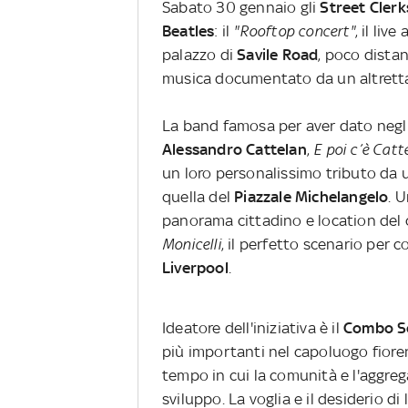
Sabato 30 gennaio gli
Street Clerk
Beatles
: il
"Rooftop concert"
, il liv
palazzo di
Savile Road
, poco dista
musica documentato da un altretta
La band famosa per aver dato negli 
Alessandro Cattelan
,
E poi c’è Cat
un loro personalissimo tributo da u
quella del
Piazzale Michelangelo
. 
panorama cittadino e location del 
Monicelli
, il perfetto scenario per 
Liverpool
.
Ideatore dell'iniziativa è il
Combo So
più importanti nel capoluogo fiore
tempo in cui la comunità e l'aggreg
sviluppo. La voglia e il desiderio d