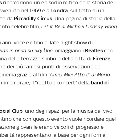
s
ripercorrono un episodio mitico della storia dei
e avvenuto nel 1969 e a
Londra
, sul tetto di un
nte da
Piccadilly Circus
. Una pagina di storia della
nto celebre film,
Let it Be di Michael Lindsay-Hogg
.
anni voce e ritmo al late night show di
telan in onda su Sky Uno
, omaggiano i
Beatles
con
na delle terrazze simbolo della città di
Firenze
,
Uno dei più famosi punti di osservazione del
cinema grazie al film
“Amici Miei Atto II” di Mario
commemorare, il “rooftop concert” della
band di
cial Club
, uno degli spazi per la musica dal vivo
ntino che con questo evento vuole ricordare quel
azione giovanile erano veicoli di progresso e
i libertà rappresentano la base per ogni forma