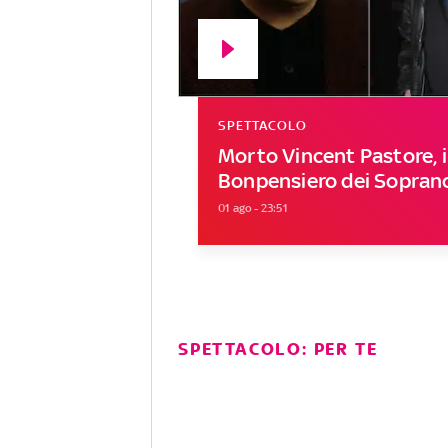
SPETTACOLO
Morto Vincent Pastore, i
Bonpensiero dei Sopran
01 ago - 23:51
SPETTACOLO: PER TE