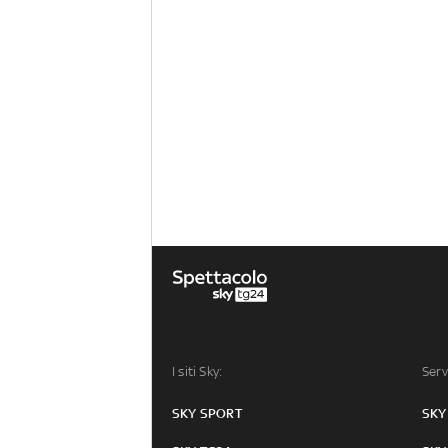
I siti Sky:
Serv
SKY SPORT
SKY