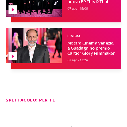
nuovo EP This & That
07 ago - 15:09
CINEMA
Mostra Cinema Venezia,
a Guadagnino premio
Cartier Glory Filmmaker
07 ago - 13:24
SPETTACOLO: PER TE