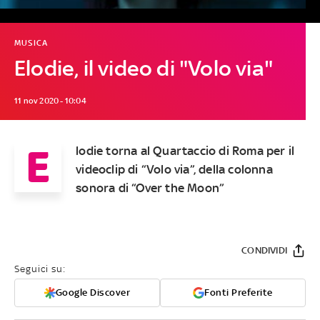
MUSICA
Elodie, il video di "Volo via"
11 nov 2020 - 10:04
E
lodie torna al Quartaccio di Roma per il
videoclip di “Volo via”, della colonna
sonora di “Over the Moon”
CONDIVIDI
Seguici su:
Google Discover
Fonti Preferite