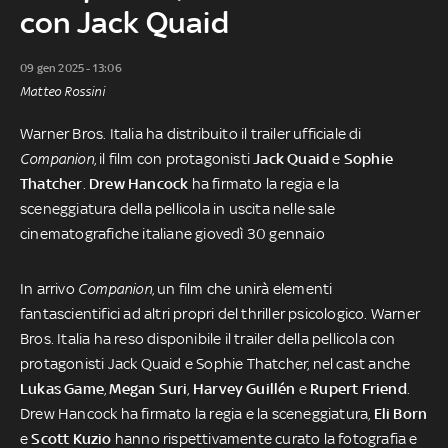
con Jack Quaid
09 gen 2025 - 13:06
Matteo Rossini
Warner Bros. Italia ha distribuito il trailer ufficiale di
Companion
, il film con protagonisti
Jack
Quaid
e
Sophie
Thatcher
.
Drew
Hancock
ha firmato la regia e la
sceneggiatura della pellicola in uscita nelle sale
cinematografiche italiane giovedì 30 gennaio
In arrivo
Companion
, un film che unirà elementi
fantascientifici ad altri propri del thriller psicologico. Warner
Bros. Italia ha reso disponibile il trailer della pellicola con
protagonisti Jack Quaid e Sophie Thatcher, nel cast anche
Lukas
Game
,
Megan
Suri
,
Harvey
Guillén
e
Rupert
Friend
.
Drew Hancock ha firmato la regia e la sceneggiatura,
Eli
Born
e
Scott
Kuzio
hanno rispettivamente curato la fotografia e