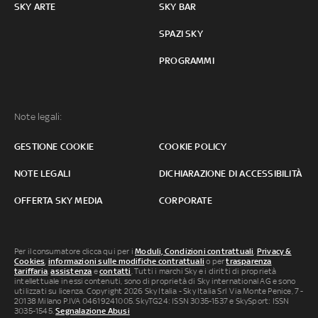
SKY ARTE
SKY BAR
SPAZI SKY
PROGRAMMI
Note legali:
GESTIONE COOKIE
COOKIE POLICY
NOTE LEGALI
DICHIARAZIONE DI ACCESSIBILITÀ
OFFERTA SKY MEDIA
CORPORATE
Per il consumatore clicca qui per i
Moduli, Condizioni contrattuali
,
Privacy &
Cookies
,
informazioni sulle modifiche contrattuali
o per
trasparenza
tariffaria
,
assistenza
e
contatti
. Tutti i marchi Sky e i diritti di proprietà
intellettuale in essi contenuti, sono di proprietà di Sky international AG e sono
utilizzati su licenza. Copyright 2026 Sky Italia - Sky Italia Srl Via Monte Penice, 7 -
20138 Milano P.IVA 04619241005. SkyTG24: ISSN 3035-1537 e SkySport: ISSN
3035-1545.
Segnalazione Abusi