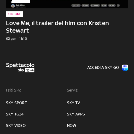
CINEMA
Love Me, il trailer del film con Kristen
Stewart
02 gen - 11:10
ACCEDI A SKY GO
I siti Sky:
Servizi:
SKY SPORT
SKY TV
SKY TG24
SKY APPS
SKY VIDEO
NOW