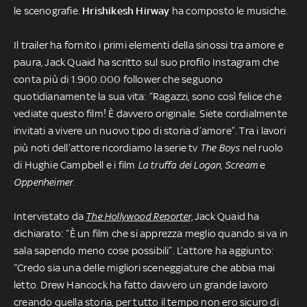
le scenografie.
Hrishikesh
Hirway
ha composto le musiche.
Il trailer ha fornito i primi elementi della sinossi tra amore e
paura, Jack Quaid ha scritto sul suo profilo Instagram che
conta più di 1.900.000 follower che seguono
quotidianamente la sua vita: “Ragazzi, sono così felice che
vediate questo film! È davvero originale. Siete cordialmente
invitati a vivere un nuovo tipo di storia d’amore”. Tra i lavori
più noti dell’attore ricordiamo la serie tv
The Boys
nel ruolo
di Hughie Campbell
e i film
La truffa dei Logan
,
Scream
e
Oppenheimer.
Intervistato da
The Hollywood Reporter,
Jack Quaid ha
dichiarato: “È un film che si apprezza meglio quando si va in
sala sapendo meno cose possibili”.
L’attore ha aggiunto:
“Credo sia una delle migliori sceneggiature che abbia mai
letto. Drew Hancock ha fatto davvero un grande lavoro
creando quella storia, per tutto il tempo non ero sicuro di