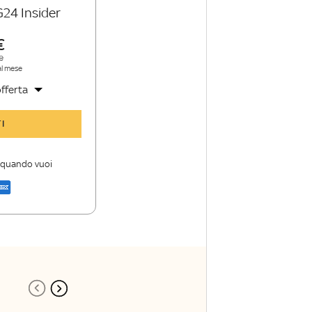
G24 Insider
e
al mese
fferta
y TG24 Insider
I
nioni e punti di
i quando vuoi
a di Sky TG24