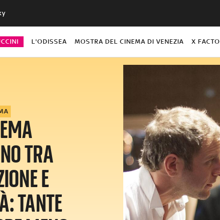
ky
CCINI
L'ODISSEA
MOSTRA DEL CINEMA DI VENEZIA
X FACT
EMA
NEMA
INO TRA
IONE E
À: TANTE