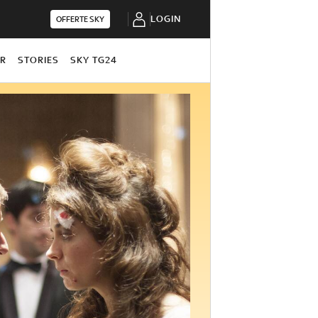
LOGIN
OFFERTE SKY
OR
STORIES
SKY TG24