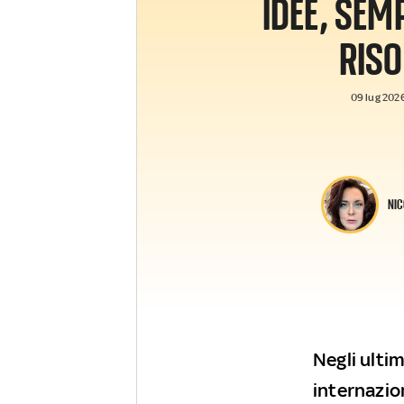
IDEE, SE
RIS
09 lug 2026
NIC
Negli ulti
internazion