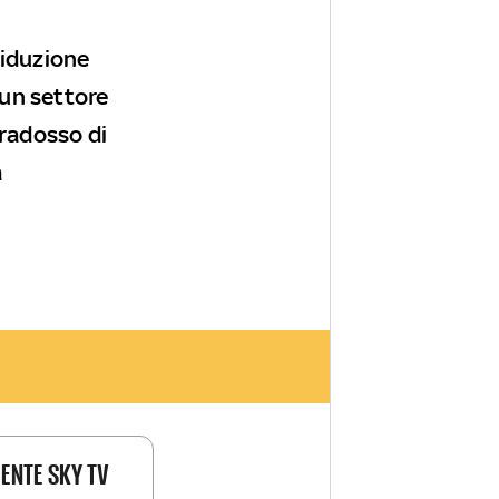
riduzione
 un settore
aradosso di
a
IENTE SKY TV