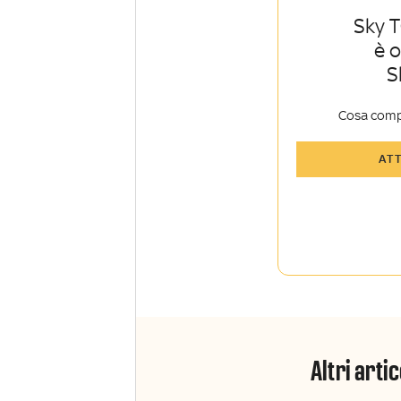
Sky T
è 
S
Cosa comp
Tutti gli art
AT
Sky Sport I
Approfondim
vista autore
La newslett
Insider e Sk
Altri artic