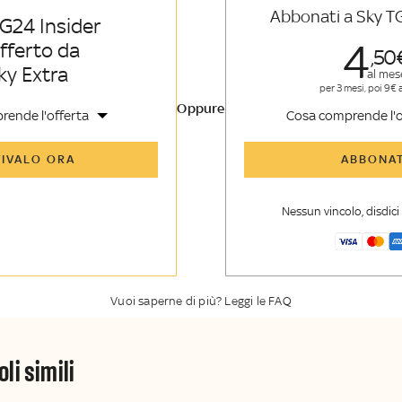
Abbonati a Sky T
G24 Insider
4
offerto da
50
ky Extra
al mes
per 3 mesi, poi 9€ 
Oppure
rende l'offerta
Cosa comprende l'o
icoli di Sky TG24 Insider e
Tutti gli articoli di Sk
TIVALO ORA
ABBONAT
nsider
enti, opinioni e punti di
Approfondimenti
,
opi
voli
vista autorevoli
Nessun vincolo, disdic
er esclusiva di Sky TG24
La newsletter esclusiv
y Sport Insider
Insider
Vuoi saperne di più? Leggi le FAQ
oli simili