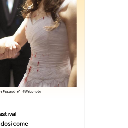
rie Pazzesche" - @Webphoto
estival
endosi come