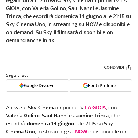
legami umani. Arriva su Sky Cinema in prima TV LA
GIOIA, con Valeria Golino, Saul Nanni e Jasmine
Trinca, che esordirà domenica 14 giugno alle 21:15 su
Sky Cinema Uno, in streaming su
NOW
e disponibile
on demand. Su Sky il film sarà disponibile on
demand anche in 4K
CONDIVIDI
Seguici su:
Google Discover
Fonti Preferite
Arriva su
Sky Cinema
in prima TV
LA GIOIA
, con
Valeria Golino
,
Saul Nanni
e
Jasmine Trinca
, che
esordirà
domenica 14 giugno
alle 21:15 su
Sky
Cinema Uno
, in streaming su
NOW
e disponibile on