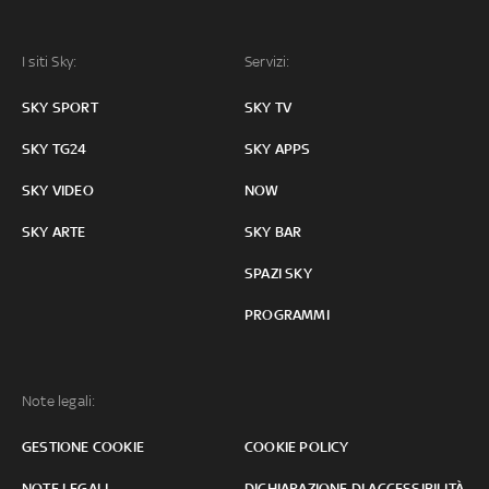
I siti Sky:
Servizi:
SKY SPORT
SKY TV
SKY TG24
SKY APPS
SKY VIDEO
NOW
SKY ARTE
SKY BAR
SPAZI SKY
PROGRAMMI
Note legali:
GESTIONE COOKIE
COOKIE POLICY
NOTE LEGALI
DICHIARAZIONE DI ACCESSIBILITÀ