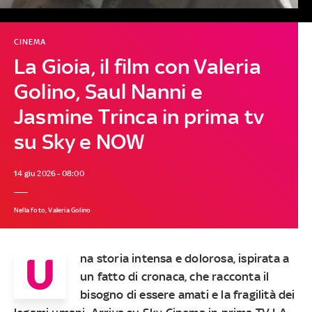
CINEMA
La Gioia, il film con Valeria
Golino, Saul Nanni e
Jasmine Trinca in prima tv
su Sky e NOW
14 giu 2026 - 08:00
Nella foto, Valeria Golino
U
na storia intensa e dolorosa, ispirata a
un fatto di cronaca, che racconta il
bisogno di essere amati e la fragilità dei