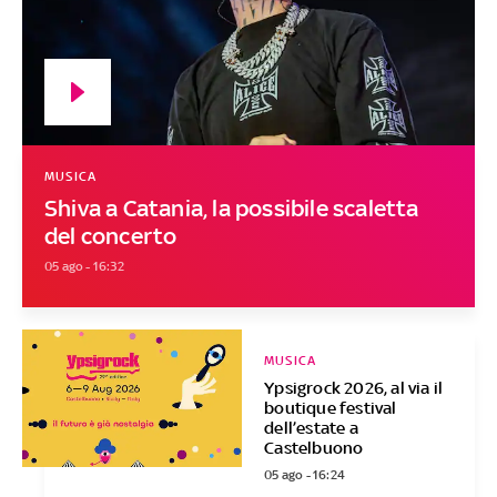
MUSICA
Shiva a Catania, la possibile scaletta
del concerto
05 ago - 16:32
MUSICA
Ypsigrock 2026, al via il
boutique festival
dell’estate a
Castelbuono
05 ago - 16:24