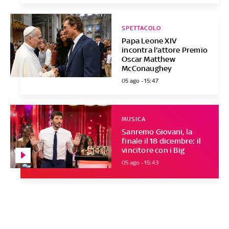
SPETTACOLO
Papa Leone XIV
incontra l'attore Premio
Oscar Matthew
McConaughey
05 ago - 15:47
MUSICA
Sanremo Giovani, la
finale il 18 dicembre: il
vincitore con i Big
05 ago - 15:43