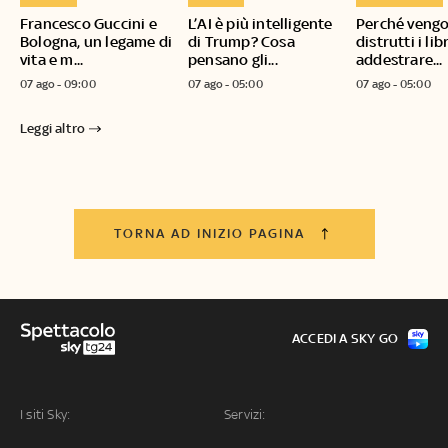
Francesco Guccini e
L’AI è più intelligente
Perché veng
Bologna, un legame di
di Trump? Cosa
distrutti i lib
vita e m...
pensano gli...
addestrare...
07 ago - 09:00
07 ago - 05:00
07 ago - 05:00
Leggi altro
TORNA AD INIZIO PAGINA
ACCEDI A SKY GO
I siti Sky:
Servizi: