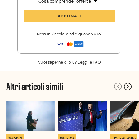
Cosa comprende l'offerta
Tutti gli articoli di Sky TG24 Insider
ABBONATI
Approfondimenti
,
opinioni e punti di
vista autorevoli
Nessun vincolo, disdici quando vuoi
La newsletter esclusiva di Sky TG24
Insider
Vuoi saperne di più? Leggi le FAQ
Altri articoli simili
MUSICA
MONDO
TECNOLOGIA