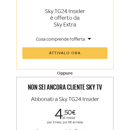
Sky TG24 Insider
è offerto da
Sky Extra
Cosa comprende l'offerta
Tutti gli articoli di Sky TG24 Insider e
ATTIVALO ORA
Sky Sport Insider
Approfondimenti, opinioni e punti di
vista autorevoli
Oppure
La newsletter esclusiva di Sky TG24
Insider e Sky Sport Insider
NON SEI ANCORA CLIENTE SKY TV
Abbonati a Sky TG24 Insider
4
50
al mese
per 3 mesi, poi 9€ al mese