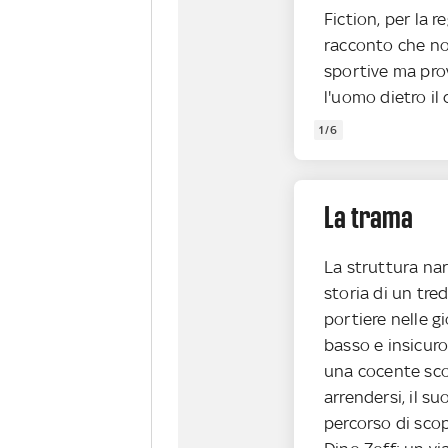
Fiction, per la r
racconto che no
sportive ma pro
l'uomo dietro il
1/6
La trama
La struttura narr
storia di un tre
portiere nelle g
basso e insicuro
una cocente scon
arrendersi, il s
percorso di scop