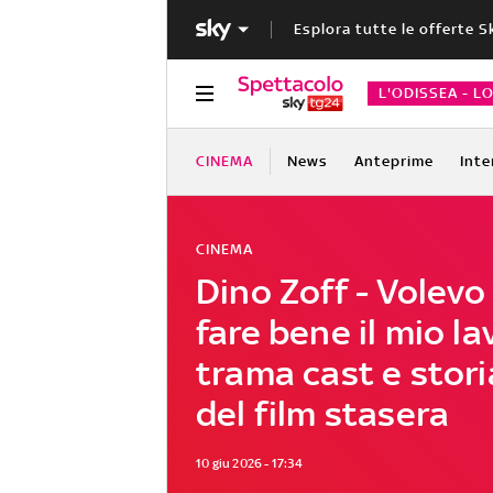
Esplora tutte le offerte S
L'ODISSEA - L
CINEMA
News
Anteprime
Inte
CINEMA
Dino Zoff - Volevo
fare bene il mio la
trama cast e stori
del film stasera
10 giu 2026 - 17:34