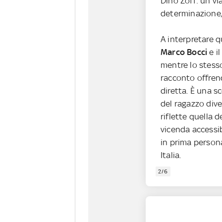
Dino Zoff: un vi
determinazione, 
A interpretare 
Marco Bocci
e i
mentre lo stess
racconto offren
diretta. È una sc
del ragazzo dive
riflette quella 
vicenda accessi
in prima persona
Italia.
2/6