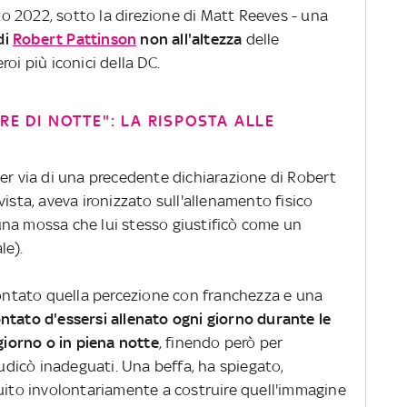
zo 2022, sotto la direzione di Matt Reeves - una
 di
Robert Pattinson
non all'altezza
delle
oi più iconici della DC.
RE DI NOTTE": LA RISPOSTA ALLE
per via di una precedente dichiarazione di Robert
ista, aveva ironizzato sull'allenamento fisico
na mossa che lui stesso giustificò come un
le).
montato quella percezione con franchezza e una
ntato d'essersi allenato ogni giorno durante le
 giorno o in piena notte
, finendo però per
iudicò inadeguati. Una beffa, ha spiegato,
buito involontariamente a costruire quell'immagine