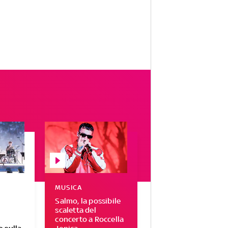
MUSICA
Salmo, la possibile
scaletta del
concerto a Roccella