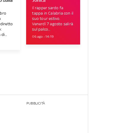
 sulla
Jonica
Il rapper sardo fa
bro
tappa in Calabria con il
a
suo tour estivo.
diretto
Venerdì 7 agosto salirà
:
sul palco...
di...
06 ago - 14:19
PUBBLICITÀ