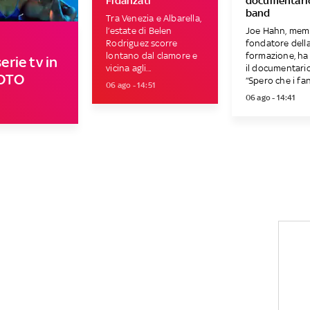
Fidanzati
documentario
band
Tra Venezia e Albarella,
l’estate di Belen
Joe Hahn, mem
Rodriguez scorre
fondatore dell
lontano dal clamore e
formazione, ha 
erie tv in
vicina agli...
il documentario
FOTO
“Spero che i fan 
06 ago - 14:51
06 ago - 14:41