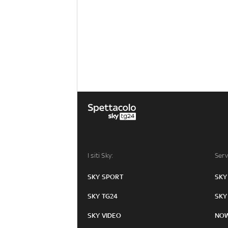
I siti Sky:
Serv
SKY SPORT
SKY
SKY TG24
SKY
SKY VIDEO
NO