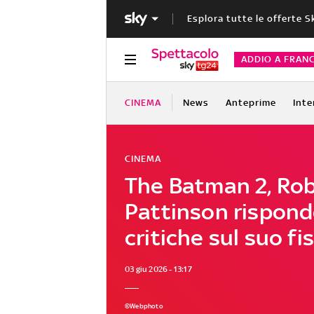
Esplora tutte le offerte S
ADDIO A FRAN
CINEMA
News
Anteprime
Inte
CINEMA
The Batman 2, Ro
Pattinson rispond
critiche sul suo fi
03 giu 2026 - 13:17
©Webphoto