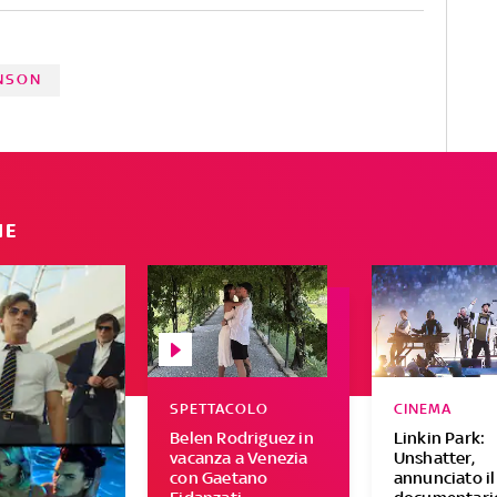
INSON
IE
SPETTACOLO
CINEMA
Belen Rodriguez in
Linkin Park:
vacanza a Venezia
Unshatter,
con Gaetano
annunciato il