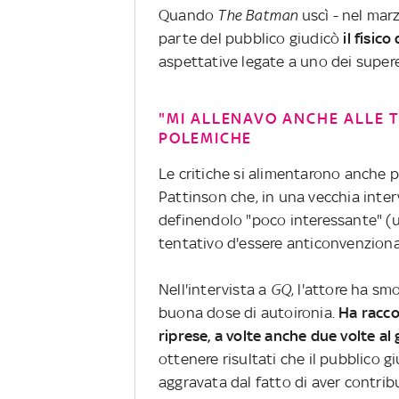
Quando
The Batman
uscì - nel mar
parte del pubblico giudicò
il fisico
aspettative legate a uno dei superer
"MI ALLENAVO ANCHE ALLE T
POLEMICHE
Le critiche si alimentarono anche 
Pattinson che, in una vecchia interv
definendolo "poco interessante" (u
tentativo d'essere anticonvenziona
Nell'intervista a
GQ
, l'attore ha s
buona dose di autoironia.
Ha racco
riprese, a volte anche due volte al
ottenere risultati che il pubblico g
aggravata dal fatto di aver contri