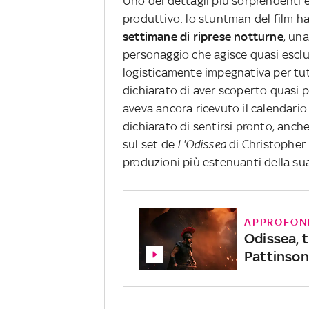
Uno dei dettagli più sorprendenti e
produttivo: lo stuntman del film 
settimane di riprese notturne
, un
personaggio che agisce quasi escl
logisticamente impegnativa per tutt
dichiarato di aver scoperto quasi p
aveva ancora ricevuto il calendario
dichiarato di sentirsi pronto, anch
sul set de
L'Odissea
di Christopher
produzioni più estenuanti della sua
APPROFON
Odissea, t
Pattinson