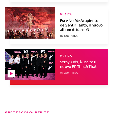
MUSICA
Esce No Me Arapiento
de Sentir Tanto, il nuovo
album di Karol G
07 ago - 18:29
MUSICA
Stray Kids, è uscito il
nuovo EP This & That
07 ago - 15:09
SPETTACOLO: PER TE