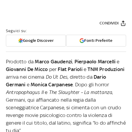
CONDIVIDI
Seguici su:
Google Discover
Fonti Preferite
Prodotto da
Marco Gaudenzi
,
Pierpaolo Marcelli
e
Giovanni De Micco
per
Flat Parioli
e
TNM Produzioni
arriva nei cinema
Do Ut Des
, diretto da
Dario
Germani
e
Monica Carpanese
. Dopo gli horror
Antropophagus II
e
The Slaughter – La mattanza
,
Germani, qui affiancato nella regia dalla
sceneggiatrice Carpanese, si cimenta con un crudo
revenge movie psicologico contro la violenza di
genere il cui titolo, dal latino, significa “Io do affinché
tu dia”.