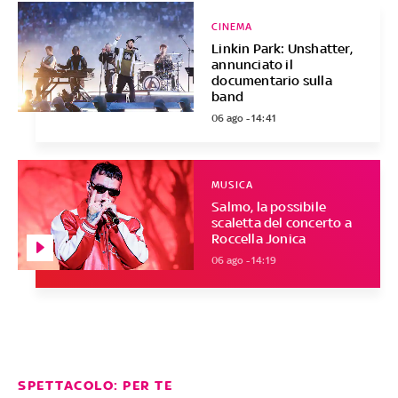
CINEMA
Linkin Park: Unshatter,
annunciato il
documentario sulla
band
06 ago - 14:41
MUSICA
Salmo, la possibile
scaletta del concerto a
Roccella Jonica
06 ago - 14:19
SPETTACOLO: PER TE