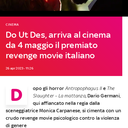
CINEMA
Do Ut Des, arriva al cinema
da 4 maggio il premiato
revenge movie italiano
26 apr 2023 - 11:26
D
opo gli horror
Antropophagus II
e
The
Slaughter – La mattanza
, Dario Germani,
qui affiancato nella regia dalla
sceneggiatrice Monica Carpanese, si cimenta con un
crudo revenge movie psicologico contro la violenza
di genere