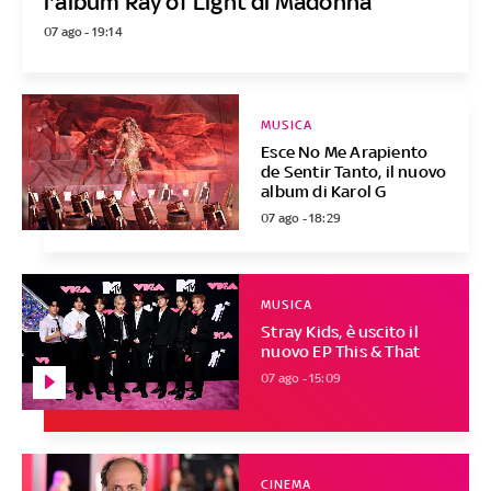
l'album Ray of Light di Madonna
07 ago - 19:14
MUSICA
Esce No Me Arapiento
de Sentir Tanto, il nuovo
album di Karol G
07 ago - 18:29
MUSICA
Stray Kids, è uscito il
nuovo EP This & That
07 ago - 15:09
CINEMA