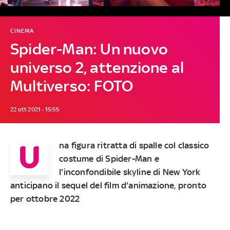
CINEMA
Spider-Man: Un nuovo
universo 2, attenzione al
Multiverso: FOTO
22 ott 2021 - 15:55
U
na figura ritratta di spalle col classico
costume di Spider-Man e
l'inconfondibile skyline di New York
anticipano il sequel del film d'animazione, pronto
per ottobre 2022