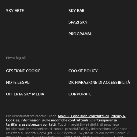
SKY ARTE
SKY BAR
SPAZI SKY
PROGRAMMI
Note legali:
GESTIONE COOKIE
COOKIE POLICY
NOTE LEGALI
DICHIARAZIONE DI ACCESSIBILITÀ
OFFERTA SKY MEDIA
CORPORATE
Per il consumatore clicca qui per i
Moduli, Condizioni contrattuali
,
Privacy &
Cookies
,
informazioni sulle modifiche contrattuali
o per
trasparenza
tariffaria
,
assistenza
e
contatti
. Tutti i marchi Sky e i diritti di proprietà
intellettuale in essi contenuti, sono di proprietà di Sky international AG e sono
utilizzati su licenza. Copyright 2026 Sky Italia - Sky Italia Srl Via Monte Penice, 7 -