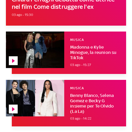
nel film Come distruggere l'ex
03 ago - 15:30
MUSICA
Madonna e Kylie
Minogue, la reunion su
TikTok
03 ago - 15:27
MUSICA
Benny Blanco, Selena
Gomez e Becky G
insieme per Te Olvido
(La La)
03 ago - 14:22