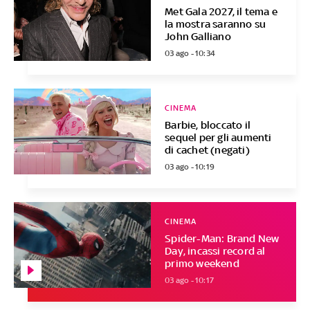
Met Gala 2027, il tema e
la mostra saranno su
John Galliano
03 ago - 10:34
CINEMA
Barbie, bloccato il
sequel per gli aumenti
di cachet (negati)
03 ago - 10:19
CINEMA
Spider-Man: Brand New
Day, incassi record al
primo weekend
03 ago - 10:17