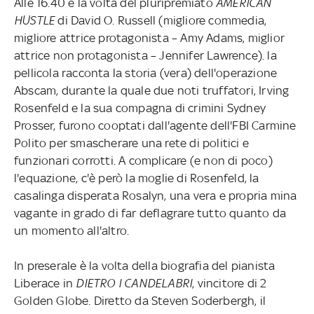
Alle 16.40 è la volta del pluripremiato
AMERICAN
HUSTLE
di David O. Russell (migliore commedia,
migliore attrice protagonista – Amy Adams, miglior
attrice non protagonista – Jennifer Lawrence). la
pellicola racconta la storia (vera) dell'operazione
Abscam, durante la quale due noti truffatori, Irving
Rosenfeld e la sua compagna di crimini Sydney
Prosser, furono cooptati dall'agente dell'FBI Carmine
Polito per smascherare una rete di politici e
funzionari corrotti. A complicare (e non di poco)
l'equazione, c'è però la moglie di Rosenfeld, la
casalinga disperata Rosalyn, una vera e propria mina
vagante in grado di far deflagrare tutto quanto da
un momento all'altro.
In preserale è la volta della biografia del pianista
Liberace in
DIETRO I CANDELABRI
, vincitore di 2
Golden Globe. Diretto da Steven Soderbergh, il