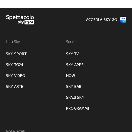
ACCEDI A SKY GO
I siti Sky:
Servizi:
SKY SPORT
SKY TV
SKY TG24
SKY APPS
SKY VIDEO
NOW
SKY ARTE
SKY BAR
SPAZI SKY
PROGRAMMI
Note legali: