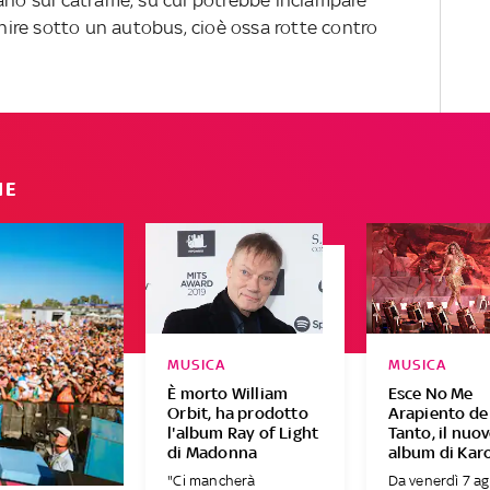
mano sul catrame, su cui potrebbe inciampare
finire sotto un autobus, cioè ossa rotte contro
IE
MUSICA
MUSICA
È morto William
Esce No Me
Orbit, ha prodotto
Arapiento de
l'album Ray of Light
Tanto, il nuo
di Madonna
album di Karo
"Ci mancherà
Da venerdì 7 a