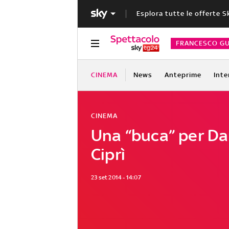
Esplora tutte le offerte S
FRANCESCO GU
CINEMA
News
Anteprime
Inte
CINEMA
Una “buca” per Da
Ciprì
23 set 2014 - 14:07