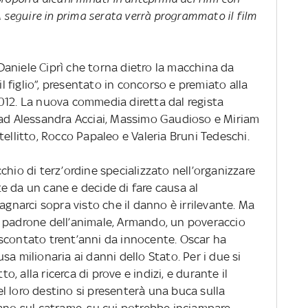
A seguire in prima serata verrà programmato il film
i Daniele Ciprì che torna dietro la macchina da
il figlio”, presentato in concorso e premiato alla
012. La nuova commedia diretta dal regista
 ad Alessandra Acciai, Massimo Gaudioso e Miriam
tellitto, Rocco Papaleo e Valeria Bruni Tedeschi.
chio di terz’ordine specializzato nell’organizzare
e da un cane e decide di fare causa al
agnarci sopra visto che il danno è irrilevante. Ma
 padrone dell’animale, Armando, un poveraccio
scontato trent’anni da innocente. Oscar ha
a milionaria ai danni dello Stato. Per i due si
to, alla ricerca di prove e indizi, e durante il
l loro destino si presenterà una buca sulla