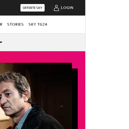
LOGIN
OFFERTE SKY
OR
STORIES
SKY TG24