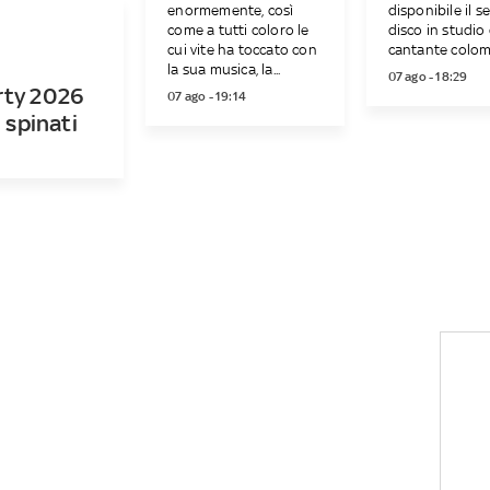
enormemente, così
disponibile il s
come a tutti coloro le
disco in studio 
cui vite ha toccato con
cantante colomb
la sua musica, la...
07 ago - 18:29
rty 2026
07 ago - 19:14
i spinati