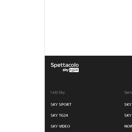
I siti Sky:
Serv
SKY SPORT
SKY
SKY TG24
SKY
SKY VIDEO
NO