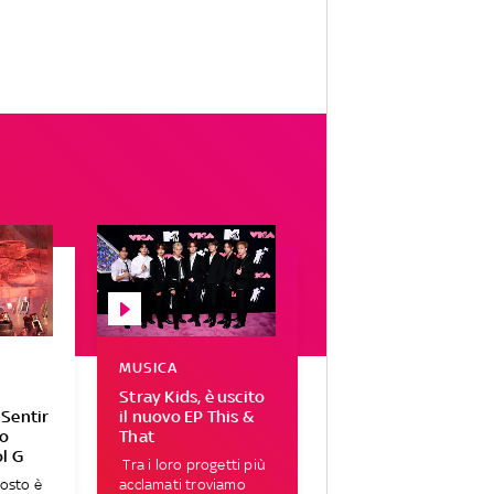
MUSICA
Stray Kids, è uscito
 Sentir
il nuovo EP This &
vo
That
l G
Tra i loro progetti più
gosto è
acclamati troviamo