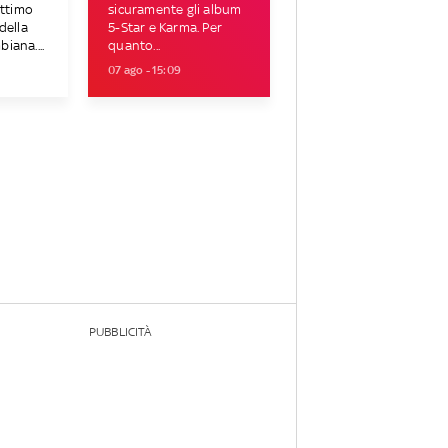
ettimo
sicuramente gli album
della
5-Star e Karma. Per
iana....
quanto...
07 ago - 15:09
PUBBLICITÀ