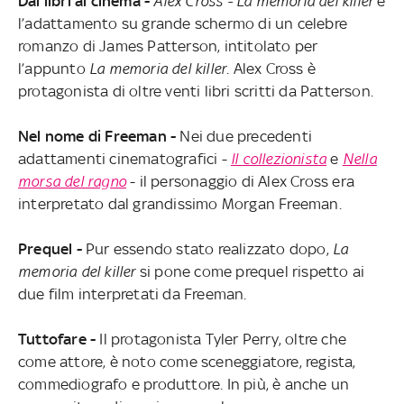
Dai libri al cinema -
Alex Cross - La memoria del killer
è
l’adattamento su grande schermo di un celebre
romanzo di James Patterson, intitolato per
l’appunto
La memoria del killer
. Alex Cross è
protagonista di oltre venti libri scritti da Patterson.
Nel nome di Freeman -
Nei due precedenti
adattamenti cinematografici -
Il collezionista
e
Nella
morsa del ragno
- il personaggio di Alex Cross era
interpretato dal grandissimo Morgan Freeman.
Prequel -
Pur essendo stato realizzato dopo,
La
memoria del killer
si pone come prequel rispetto ai
due film interpretati da Freeman.
Tuttofare -
Il protagonista Tyler Perry, oltre che
come attore, è noto come sceneggiatore, regista,
commediografo e produttore. In più, è anche un