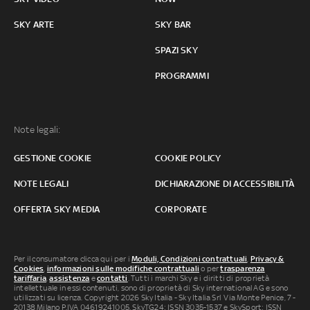
SKY ARTE
SKY BAR
SPAZI SKY
PROGRAMMI
Note legali:
GESTIONE COOKIE
COOKIE POLICY
NOTE LEGALI
DICHIARAZIONE DI ACCESSIBILITÀ
OFFERTA SKY MEDIA
CORPORATE
Per il consumatore clicca qui per i
Moduli, Condizioni contrattuali
,
Privacy &
Cookies
,
informazioni sulle modifiche contrattuali
o per
trasparenza
tariffaria
,
assistenza
e
contatti
. Tutti i marchi Sky e i diritti di proprietà
intellettuale in essi contenuti, sono di proprietà di Sky international AG e sono
utilizzati su licenza. Copyright 2026 Sky Italia - Sky Italia Srl Via Monte Penice, 7 -
20138 Milano P.IVA 04619241005. SkyTG24: ISSN 3035-1537 e SkySport: ISSN