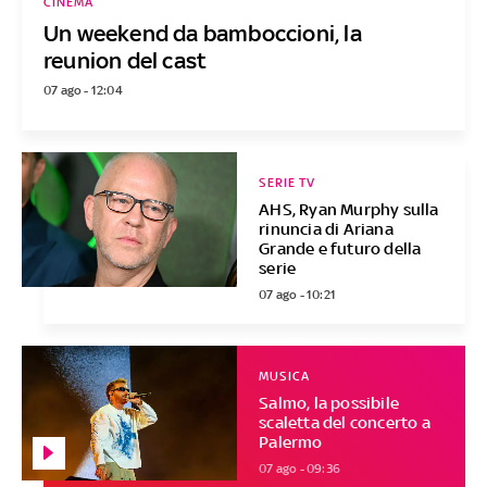
CINEMA
Un weekend da bamboccioni, la
reunion del cast
07 ago - 12:04
SERIE TV
AHS, Ryan Murphy sulla
rinuncia di Ariana
Grande e futuro della
serie
07 ago - 10:21
MUSICA
Salmo, la possibile
scaletta del concerto a
Palermo
07 ago - 09:36