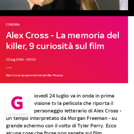
CINEMA
Alex Cross - La memoria del
killer, 9 curiosità sul film
23 lug 2014 - 07:00
Alex Cross nei panni del serial killer Picasso
G
iovedì 24 luglio va in onda in prima
visione tv la pellicola che riporta il
personaggio letterario di Alex Cross -
un tempo interpretato da Morgan Freeman - su
grande schermo con il volto di Tyler Perry. Ecco
alcune cose che forse non sapete sul film.