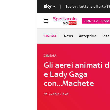
Esplora tutte le offerte S
ADDIO A FRAN
CINEMA
News
Anteprime
Inte
CINEMA
Gli aerei animati d
e Lady Gaga
con...Machete
07 nov 2013 - 18:42