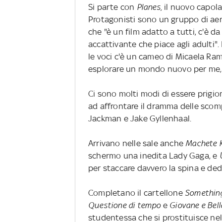
Si parte con
Planes,
il nuovo capola
Protagonisti sono un gruppo di aerei
che "è un film adatto a tutti, c'è d
accattivante che piace agli adulti".
le voci c'è un cameo di Micaela Rama
esplorare un mondo nuovo per me, 
Ci sono molti modi di essere prigion
ad affrontare il dramma delle scomp
Jackman e Jake Gyllenhaal.
Arrivano nelle sale anche
Machete K
schermo una inedita Lady Gaga, e
per staccare davvero la spina e ded
Completano il cartellone
Somethin
Questione di tempo
e
Giovane e Bel
studentessa che si prostituisce nel