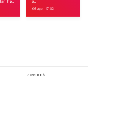
n, ha...
a...
06 ago - 17:02
PUBBLICITÀ