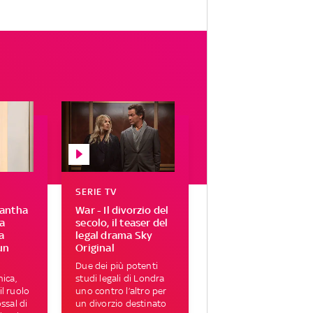
SERIE TV
mantha
War - Il divorzio del
a
secolo, il teaser del
a
legal drama Sky
un
Original
Due dei più potenti
nica,
studi legali di Londra
il ruolo
uno contro l’altro per
ossal di
un divorzio destinato