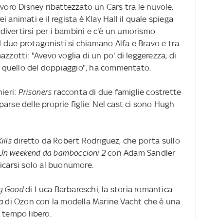
voro Disney ribattezzato un Cars tra le nuvole.
 animati e il regista è Klay Hall il quale spiega
a divertirsi per i bambini e c'è un umorismo
 I due protagonisti si chiamano Alfa e Bravo e tra
zzotti: "Avevo voglia di un po' di leggerezza, di
quello del doppiaggio", ha commentato.
ieri:
Prisoners
racconta di due famiglie costrette
arse delle proprie figlie. Nel cast ci sono Hugh
ills
diretto da Robert Rodriguez, che porta sullo
Un weekend da bamboccioni
2
con Adam Sandler
icarsi solo al buonumore.
g Good
di Luca Barbareschi, la storia romantica
la
di Ozon con la modella Marine Vacht che è una
 tempo libero.