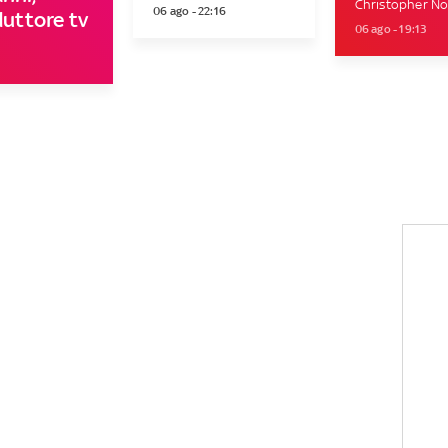
Christopher Nola
06 ago - 22:16
duttore tv
06 ago - 19:13