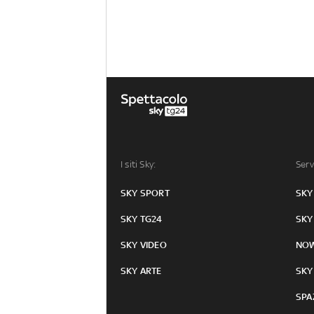
I siti Sky:
Serv
SKY SPORT
SKY
SKY TG24
SKY
SKY VIDEO
NO
SKY ARTE
SKY
SPA