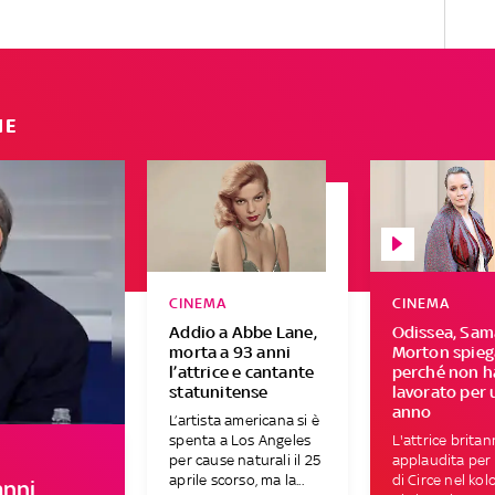
IE
CINEMA
CINEMA
Addio a Abbe Lane,
Odissea, Sa
morta a 93 anni
Morton spieg
l’attrice e cantante
perché non h
statunitense
lavorato per 
anno
L’artista americana si è
spenta a Los Angeles
L'attrice britan
per cause naturali il 25
applaudita per 
aprile scorso, ma la...
di Circe nel kol
nni,