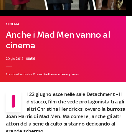
CINEMA
Anche i Mad Men vanno al
cinema
20 giu 2012 - 08:56
Christina Hendricks, Vincent Kartheiser e January Jones
I
l 22 giugno esce nelle sale Detachment - Il
distacco, film che vede protagonista tra gli
altri
Christina Hendricks
, ovvero la burrosa
Joan Harris di
Mad Men
. Ma come lei, anche gli altri
attori della serie di culto si stanno dedicando al
grande schermo.