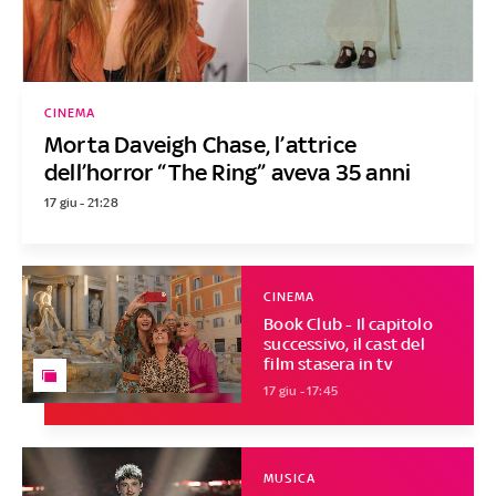
CINEMA
Morta Daveigh Chase, l’attrice
dell’horror “The Ring” aveva 35 anni
17 giu - 21:28
CINEMA
Book Club - Il capitolo
successivo, il cast del
film stasera in tv
17 giu - 17:45
MUSICA