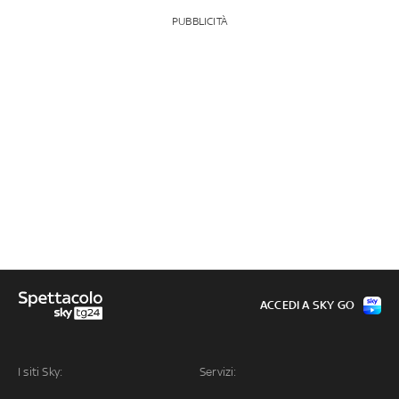
PUBBLICITÀ
ACCEDI A SKY GO
I siti Sky:
Servizi: