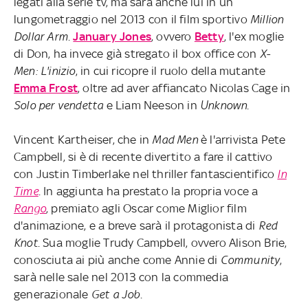
legati alla serie tv, ma sarà anche lui in un
lungometraggio nel 2013 con il film sportivo
Million
Dollar Arm
.
January Jones
, ovvero
Betty
, l'ex moglie
di Don, ha invece già stregato il box office con
X-
Men: L'inizio
, in cui ricopre il ruolo della mutante
Emma Frost
, oltre ad aver affiancato Nicolas Cage in
Solo per vendetta
e Liam Neeson in
Unknown
.
Vincent Kartheiser, che in
Mad Men
è l'arrivista Pete
Campbell, si è di recente divertito a fare il cattivo
con Justin Timberlake nel thriller fantascientifico
In
Time
. In aggiunta ha prestato la propria voce a
Rango
, premiato agli Oscar come Miglior film
d'animazione, e a breve sarà il protagonista di
Red
Knot
. Sua moglie Trudy Campbell, ovvero Alison Brie,
conosciuta ai più anche come Annie di
Community
,
sarà nelle sale nel 2013 con la commedia
generazionale
Get a Job
.