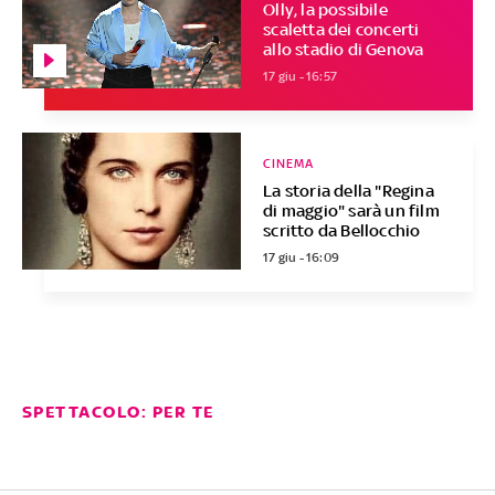
Olly, la possibile
scaletta dei concerti
allo stadio di Genova
17 giu - 16:57
CINEMA
La storia della "Regina
di maggio" sarà un film
scritto da Bellocchio
17 giu - 16:09
SPETTACOLO: PER TE