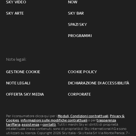
SKY VIDEO
NOW
SKY ARTE
SKY BAR
SPAZI SKY
PROGRAMMI
Note legali:
GESTIONE COOKIE
COOKIE POLICY
NOTE LEGALI
DICHIARAZIONE DI ACCESSIBILITÀ
OFFERTA SKY MEDIA
CORPORATE
Per il consumatore clicca qui per i
Moduli, Condizioni contrattuali
,
Privacy &
Cookies
,
informazioni sulle modifiche contrattuali
o per
trasparenza
tariffaria
,
assistenza
e
contatti
. Tutti i marchi Sky e i diritti di proprietà
intellettuale in essi contenuti, sono di proprietà di Sky international AG e sono
utilizzati su licenza. Copyright 2026 Sky Italia - Sky Italia Srl Via Monte Penice, 7 -