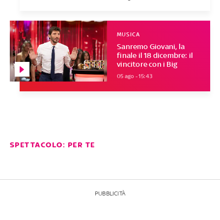
MUSICA
Sanremo Giovani, la
finale il 18 dicembre: il
vincitore con i Big
05 ago - 15:43
SPETTACOLO: PER TE
PUBBLICITÀ