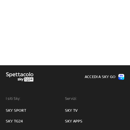
ACCEDI A SKY GO
I siti Sky:
Servizi:
SKY SPORT
SKY TV
SKY TG24
SKY APPS