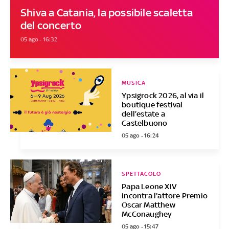
Shiva a Catania, la possibile scaletta
del concerto
05 ago - 16:32
MUSICA
Ypsigrock 2026, al via il
boutique festival
dell’estate a
Castelbuono
05 ago - 16:24
SPETTACOLO
Papa Leone XIV
incontra l'attore Premio
Oscar Matthew
McConaughey
05 ago - 15:47