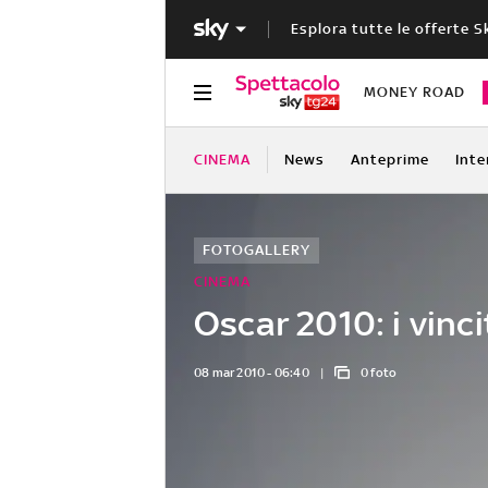
Esplora tutte le offerte S
MONEY ROAD
CINEMA
News
Anteprime
Inte
FOTOGALLERY
CINEMA
Oscar 2010: i vinci
08 mar 2010 - 06:40
0 foto