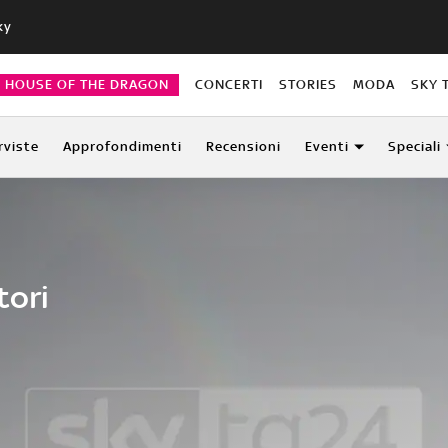
ky
HOUSE OF THE DRAGON
CONCERTI
STORIES
MODA
SKY 
rviste
Approfondimenti
Recensioni
Eventi
Speciali
tori