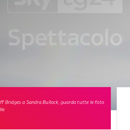
ff Bridges a Sandra Bullock, guarda tutte le foto
lle