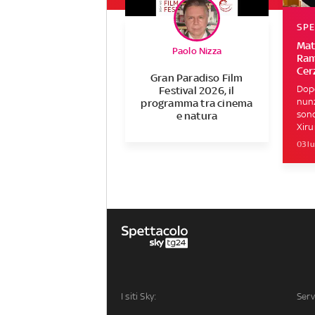
SP
Mat
Paolo Nizza
Ram
Cerz
Gran Paradiso Film
Dopo
Festival 2026, il
nunz
programma tra cinema
sono
e natura
Xiru
03 lu
I siti Sky:
Serv