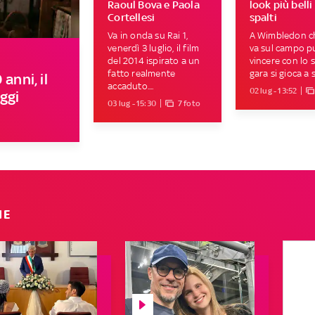
Raoul Bova e Paola
look più belli
Cortellesi
spalti
Va in onda su Rai 1,
A Wimbledon c
venerdì 3 luglio, il film
va sul campo p
del 2014 ispirato a un
vincere con lo st
fatto realmente
gara si gioca a s
anni, il
accaduto....
02 lug - 13:52
oggi
03 lug - 15:30
7 foto
IE