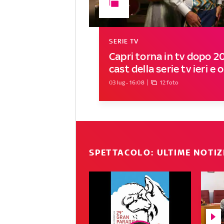
SERIE TV
Capri torna in tv dopo 20 
cast della serie tv ieri e 
03 lug - 16:08
12 foto
SPETTACOLO: ULTIME NOTIZ