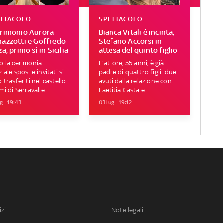
ETTACOLO
SPETTACOLO
rimonio Aurora
Bianca Vitali é incinta,
azzotti e Goffredo
Stefano Accorsi in
a, primo sì in Sicilia
attesa del quinto figlio
 la cerimonia
L'attore, 55 anni, è già
iale sposi e invitati si
padre di quattro figli: due
 trasferiti nel castello
avuti dalla relazione con
mi di Serravalle...
Laetitia Casta e...
g - 19:43
03 lug - 19:12
izi:
Note legali: