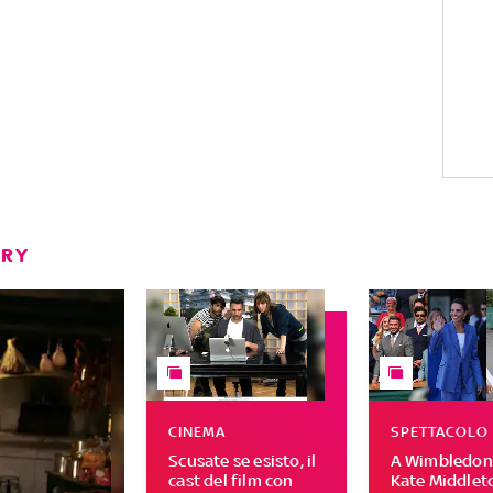
ERY
CINEMA
SPETTACOLO
Scusate se esisto, il
A Wimbledon 
cast del film con
Kate Middleto