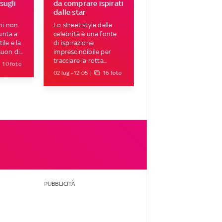
 sugli
da comprare ispirati
dalle star
hi non
Lo street style delle
unta a
celebrità è una fonte
ile e la
di ispirazione
uon di...
imprescindibile per
tracciare la rotta...
10 foto
02 lug - 12:05
16 foto
PUBBLICITÀ