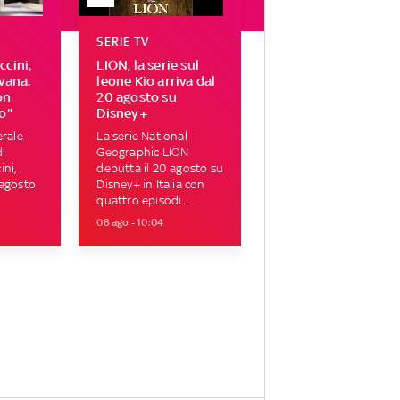
SERIE TV
cini,
LION, la serie sul
vana.
leone Kio arriva dal
on
20 agosto su
o"
Disney+
erale
La serie National
di
Geographic LION
ni,
debutta il 20 agosto su
 agosto
Disney+ in Italia con
quattro episodi...
08 ago - 10:04