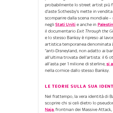
probabilmente lo street artist più
d’aste Sothesby’s mette in vendita 
scomparire dalla scena mondiale – 
negli
Stati Uniti
e anche in
Palesti
il documentario
Exit Through the G
e lo stesso Banksy è ripreso al lavo
artistica temporanea denominata
“anti-Disneyland, non adatto ai ba
all’ultima trovata dell’artista: il 
all’asta per 1 milione di sterline,
si 
nella cornice dallo stesso Banksy.
LE TEORIE SULLA SUA IDEN
Nel frattempo, la vera identità di 
scoprire chi si celi dietro lo pseudo
Naja
, frontman dei Massive Attack,