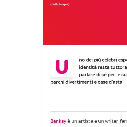
(Getty Images)
U
no dei più celebri esp
identità resta tuttor
parlare di sé per le s
parchi divertimenti e case d’asta
Banksy
è un artista e un writer, f