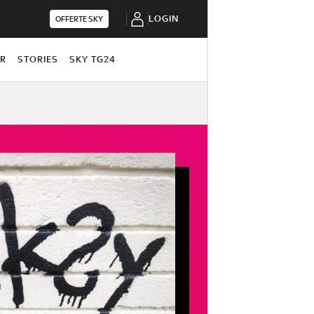
LOGIN
OFFERTE SKY
OR
STORIES
SKY TG24