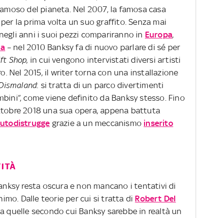
 famoso del pianeta. Nel 2007, la famosa casa
per la prima volta un suo graffito. Senza mai
negli anni i suoi pezzi compariranno in
Europa
,
na
– nel 2010 Banksy fa di nuovo parlare di sé per
ift Shop
, in cui vengono intervistati diversi artisti
ro. Nel 2015, il writer torna con una installazione
Dismaland
: si tratta di un parco divertimenti
mbini”, come viene definito da Banksy stesso. Fino
6 ottobre 2018 una sua opera, appena battuta
autodistrugge
grazie a un meccanismo
inserito
TITÀ
Banksy resta oscura e non mancano i tentativi di
nimo. Dalle teorie per cui si tratta di
Robert Del
 a quelle secondo cui Banksy sarebbe in realtà un