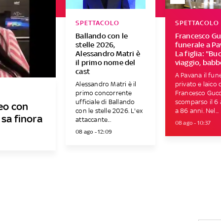
SPETTACOLO
SPETTACOLO
Ballando con le
Francesco Guc
stelle 2026,
funerale a Pa
Alessandro Matri è
La figlia: "Bu
il primo nome del
viaggio, babb
cast
A Pavana il fun
Alessandro Matri è il
privato e laico 
primo concorrente
Francesco Gucci
ufficiale di Ballando
scomparso il 6
deo con
con le stelle 2026. L'ex
a 86 anni. Nel...
 sa finora
attaccante...
08 ago - 10:37
08 ago - 12:09