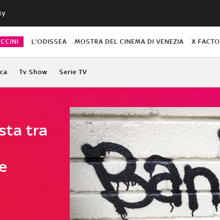
ky
CCINI
L'ODISSEA
MOSTRA DEL CINEMA DI VENEZIA
X FACT
ca
Tv Show
Serie TV
ista tra
he