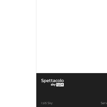
I siti Sky:
Serv