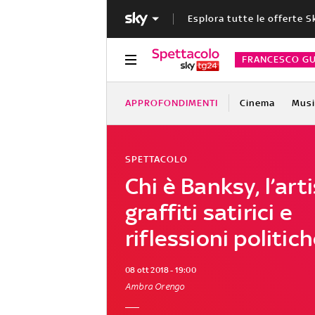
Esplora tutte le offerte S
FRANCESCO GU
APPROFONDIMENTI
Cinema
Musi
SPETTACOLO
Chi è Banksy, l’art
graffiti satirici e
riflessioni politic
08 ott 2018 - 19:00
Ambra Orengo