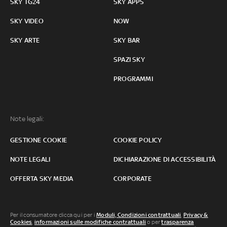
SKY TG24
SKY APPS
SKY VIDEO
NOW
SKY ARTE
SKY BAR
SPAZI SKY
PROGRAMMI
Note legali:
GESTIONE COOKIE
COOKIE POLICY
NOTE LEGALI
DICHIARAZIONE DI ACCESSIBILITÀ
OFFERTA SKY MEDIA
CORPORATE
Per il consumatore clicca qui per i
Moduli, Condizioni contrattuali
,
Privacy &
Cookies
,
informazioni sulle modifiche contrattuali
o per
trasparenza