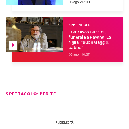
08 ago - 12:09
SPETTACOLO
Francesco Guccini,
funerale a Pavana. La
figlia: "Buon viaggio,
babbo"
08 ago - 10:37
SPETTACOLO: PER TE
PUBBLICITÀ