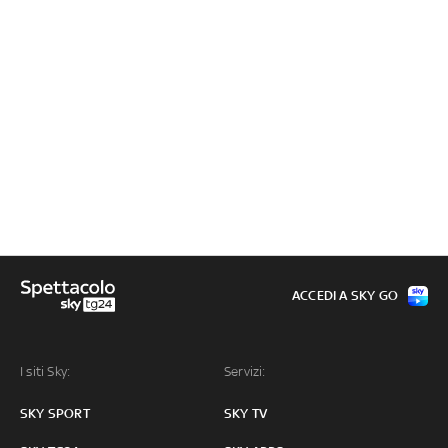
ACCEDI A SKY GO
I siti Sky:
Servizi:
SKY SPORT
SKY TV