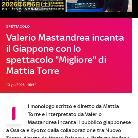
SPETTACOLO
Valerio Mastandrea incanta
il Giappone con lo
spettacolo "Migliore" di
Mattia Torre
10 giu 2026 - 16:44
I
l monologo scritto e diretto da Mattia
Torre e interpretato da Valerio
Mastandrea incanta il pubblico giapponese
a Osaka e Kyoto: dalla collaborazione tra Nuovo