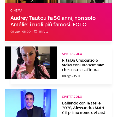
CINEMA
Audrey Tautou fa 50 anni, non solo
Amélie: i ruoli più famosi. FOTO
09 ago - 08:00
16 foto
SPETTACOLO
Rita De Crescenzo e i
video con una scimmia:
che cosa si sa finora
08 ago - 15:03
SPETTACOLO
Ballando con le stelle
2026, Alessandro Matri
è il primo nome del cast