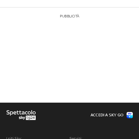
PUBBLICITÀ
ACCEDI A SKY GO
I siti Sky:
Servizi: