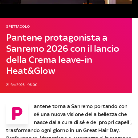
SPETTACOLO
Pantene protagonista a
Sanremo 2026 con il lancio
della Crema leave-in
Heat&Glow
21 feb 2026 - 06:00
P
antene torna a Sanremo portando con
sé una nuova visione della bellezza che
nasce dalla cura di sé e dei propri capelli,
trasformando ogni giorno in un Great Hair Day.