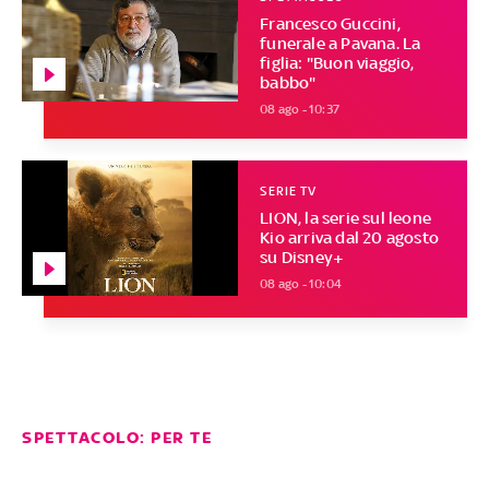
Francesco Guccini,
funerale a Pavana. La
figlia: "Buon viaggio,
babbo"
08 ago - 10:37
SERIE TV
LION, la serie sul leone
Kio arriva dal 20 agosto
su Disney+
08 ago - 10:04
SPETTACOLO: PER TE