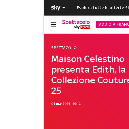
Esplora tutte le offerte S
ADDIO A FRAN
SPETTACOLO
Maison Celestino
presenta Edith, la
Collezione Coutur
25
04 mar 2024 - 19:12