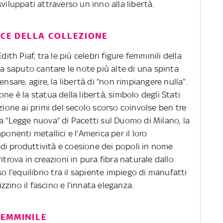
viluppati attraverso un inno alla libertà.
ICE DELLA COLLEZIONE
dith Piaf, tra le più celebri figure femminili della
ha saputo cantare le note più alte di una spinta
nsare, agire, la libertà di “non rimpiangere nulla”.
ne è la statua della libertà, simbolo degli Stati
zione ai primi del secolo scorso coinvolse ben tre
ella “Legge nuova” di Pacetti sul Duomo di Milano, la
ponenti metallici e l’America per il loro
i produttività e coesione dei popoli in nome
itrova in creazioni in pura fibra naturale dallo
so l’equilibrio tra il sapiente impiego di manufatti
izzino il fascino e l’innata eleganza.
FEMMINILE