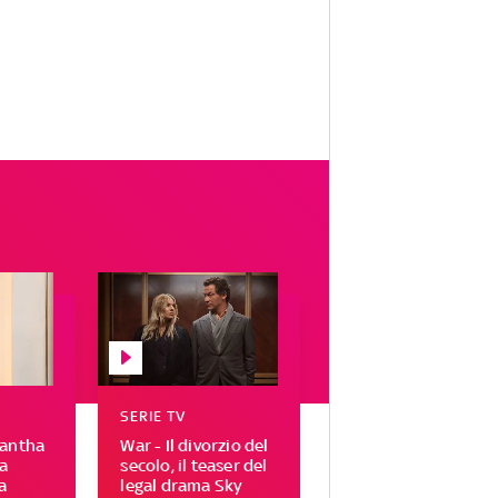
SERIE TV
mantha
War - Il divorzio del
a
secolo, il teaser del
a
legal drama Sky