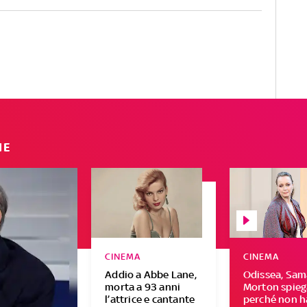
moda che amano indossare
di più. Ecco di chi si tratta A
cura di Vittoria Romagnuolo
IE
CINEMA
CINEMA
Addio a Abbe Lane,
Odissea, Sa
morta a 93 anni
Morton spieg
l’attrice e cantante
perché non h