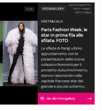
Ipa/Fotogramma -
Getty Images -
FOTOGALLERY
1/28
Getty Images
SPETTACOLO
Paris Fashion Week, le
star in prima fila alle
sfilate. FOTO
Le sfilate di Parigi, ultimo
appuntamento con le
presentazioni delle nuove
collezioni femminili per il
prossimo Autunno/Inverno,
stanno radunando nella
capitale francese star del
grande e piccolo schermo,
volti del mondo della musica
e dello spettacolo, top model
Vai alla Fotogallery
e fashion icon, in qualità di
ospiti di spicco delle case di