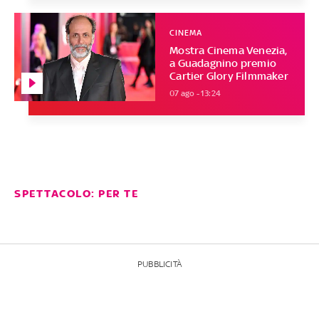
CINEMA
Mostra Cinema Venezia,
a Guadagnino premio
Cartier Glory Filmmaker
07 ago - 13:24
SPETTACOLO: PER TE
PUBBLICITÀ