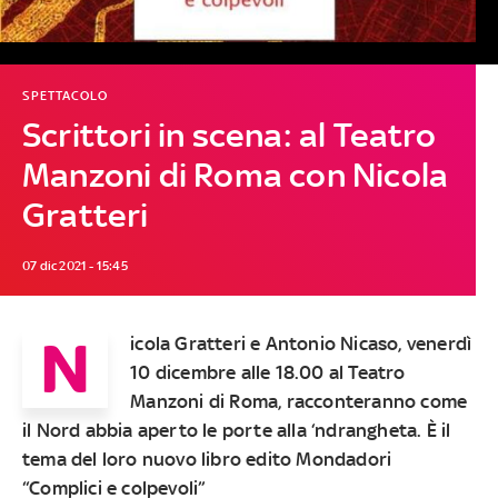
SPETTACOLO
Scrittori in scena: al Teatro
Manzoni di Roma con Nicola
Gratteri
07 dic 2021 - 15:45
N
icola Gratteri e Antonio Nicaso, venerdì
10 dicembre alle 18.00 al Teatro
Manzoni di Roma, racconteranno come
il Nord abbia aperto le porte alla ‘ndrangheta. È il
tema del loro nuovo libro edito Mondadori
“Complici e colpevoli”