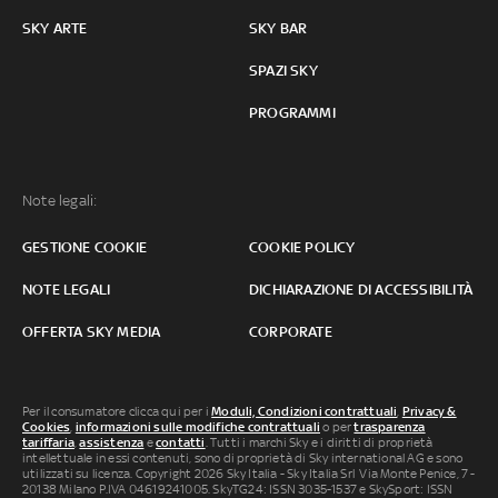
SKY ARTE
SKY BAR
SPAZI SKY
PROGRAMMI
Note legali:
GESTIONE COOKIE
COOKIE POLICY
NOTE LEGALI
DICHIARAZIONE DI ACCESSIBILITÀ
OFFERTA SKY MEDIA
CORPORATE
Per il consumatore clicca qui per i
Moduli, Condizioni contrattuali
,
Privacy &
Cookies
,
informazioni sulle modifiche contrattuali
o per
trasparenza
tariffaria
,
assistenza
e
contatti
. Tutti i marchi Sky e i diritti di proprietà
intellettuale in essi contenuti, sono di proprietà di Sky international AG e sono
utilizzati su licenza. Copyright 2026 Sky Italia - Sky Italia Srl Via Monte Penice, 7 -
20138 Milano P.IVA 04619241005. SkyTG24: ISSN 3035-1537 e SkySport: ISSN