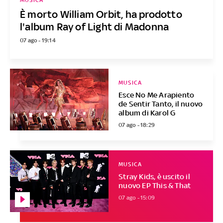
MUSICA
È morto William Orbit, ha prodotto
l'album Ray of Light di Madonna
07 ago - 19:14
MUSICA
Esce No Me Arapiento
de Sentir Tanto, il nuovo
album di Karol G
07 ago - 18:29
MUSICA
Stray Kids, è uscito il
nuovo EP This & That
07 ago - 15:09