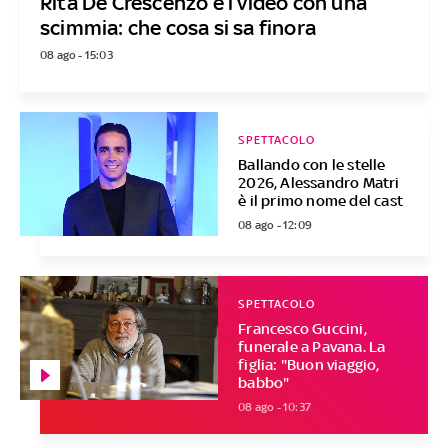
Rita De Crescenzo e i video con una
scimmia: che cosa si sa finora
08 ago - 15:03
SPETTACOLO
Ballando con le stelle
2026, Alessandro Matri
è il primo nome del cast
08 ago - 12:09
SPETTACOLO
Francesco Guccini,
funerale a Pavana. La
figlia: "Buon viaggio,
babbo"
08 ago - 10:37