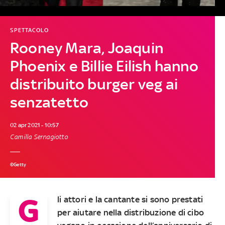
SPETTACOLO
Rooney Mara, Joaquin
Phoenix e Billie Eilish hanno
distribuito burger veg ai
senzatetto
02 apr 2021 - 10:57
Camilla Sernagiotto
©Getty
G
li attori e la cantante si sono prestati
per aiutare nella distribuzione di cibo