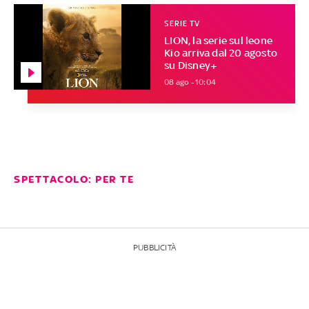
SERIE TV
LION, la serie sul leone
Kio arriva dal 20 agosto
su Disney+
08 ago - 10:04
SPETTACOLO: PER TE
PUBBLICITÀ