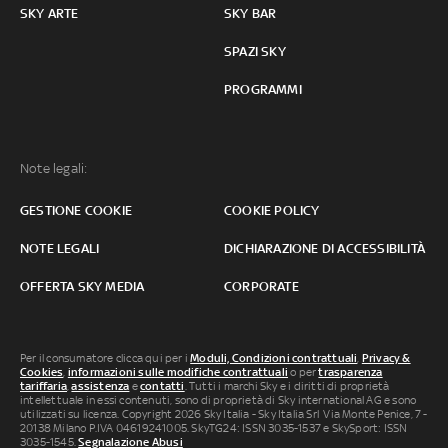
SKY ARTE
SKY BAR
SPAZI SKY
PROGRAMMI
Note legali:
GESTIONE COOKIE
COOKIE POLICY
NOTE LEGALI
DICHIARAZIONE DI ACCESSIBILITÀ
OFFERTA SKY MEDIA
CORPORATE
Per il consumatore clicca qui per i
Moduli, Condizioni contrattuali
,
Privacy &
Cookies
,
informazioni sulle modifiche contrattuali
o per
trasparenza
tariffaria
,
assistenza
e
contatti
. Tutti i marchi Sky e i diritti di proprietà
intellettuale in essi contenuti, sono di proprietà di Sky international AG e sono
utilizzati su licenza. Copyright 2026 Sky Italia - Sky Italia Srl Via Monte Penice, 7 -
20138 Milano P.IVA 04619241005. SkyTG24: ISSN 3035-1537 e SkySport: ISSN
3035-1545.
Segnalazione Abusi